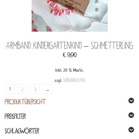
Armband Kindergartenkind – Schmetterling
€
9,90
inkl. 20 % MwSt.
zzgl.
Versandkosten
1
2
3
→
PRODUKTÜBERSICHT
PREISFILTER
SCHLAGWÖRTER