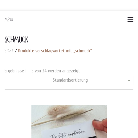
MENU
Skip
to
content
SCHMUCK
Start
/
Produkte verschlagwortet mit „schmuck“
Ergebnisse 1 – 9 von 24 werden angezeigt
Standardsortierung