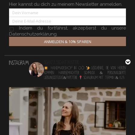
Hier kannst du dich zu meinem Newsletter anmelden.
Indem du fortfährst, akzeptierst du unsere
Datenschutzerklärung.
ANMELDEN & 10% SPAREN
INSTAGRAM
schatzlsschatzkisterl
HANDMADESHOP in OÖ
Geschenke, die von Herzen
kommen
Handgemachter Schmuck & personalisierte
Lieblingsstücke&Papeterie
Schauraum mit TERMIN & B2B