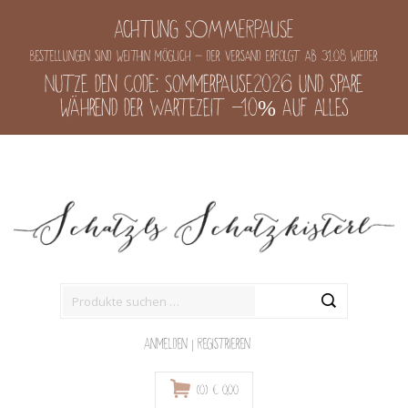
Achtung SOMMERPAUSE
Bestellungen sind weithin möglich - der Versand erfolgt ab 31.08 wieder
Nutze den Code: Sommerpause2026 und spare
während der Wartezeit -10% auf alles
Suche
nach:
Anmelden
|
Registrieren
(0)
€
0,00