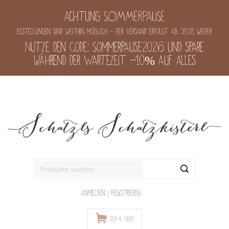
Achtung SOMMERPAUSE
Bestellungen sind weithin möglich - der Versand erfolgt ab 31.08 wieder
Nutze den Code: Sommerpause2026 und spare
während der Wartezeit -10% auf alles
Suche
nach:
Anmelden
|
Registrieren
(0)
€
0,00