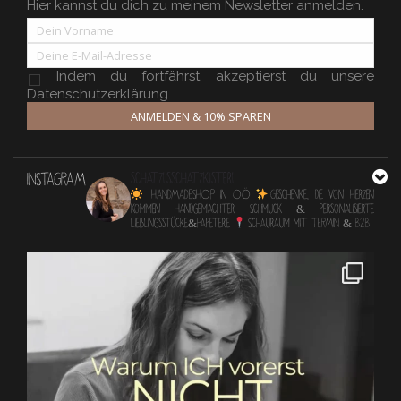
Hier kannst du dich zu meinem Newsletter anmelden.
Indem du fortfährst, akzeptierst du unsere
Datenschutzerklärung.
ANMELDEN & 10% SPAREN
INSTAGRAM
schatzlsschatzkisterl
HANDMADESHOP in OÖ
Geschenke, die von Herzen
kommen
Handgemachter Schmuck & personalisierte
Lieblingsstücke&Papeterie
Schauraum mit TERMIN & B2B