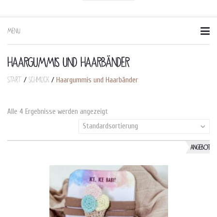
MENU
Skip
to
content
HAARGUMMIS UND HAARBÄNDER
Start
Schmuck
/
/
Haargummis und Haarbänder
Alle 4 Ergebnisse werden angezeigt
Standardsortierung
ANGEBOT!