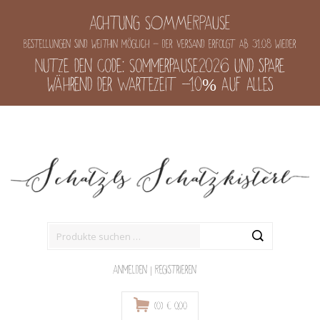
Achtung SOMMERPAUSE
Bestellungen sind weithin möglich - der Versand erfolgt ab 31.08 wieder
Nutze den Code: Sommerpause2026 und spare
während der Wartezeit -10% auf alles
Suche
nach:
Anmelden
|
Registrieren
(0)
€
0,00