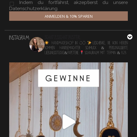
Indem du fortfährst, akzeptierst du unsere
Datenschutzerklärung.
ANMELDEN & 10% SPAREN
INSTAGRAM
schatzlsschatzkisterl
HANDMADESHOP in OÖ
Geschenke, die von Herzen
kommen
Handgemachter Schmuck & personalisierte
Lieblingsstücke&Papeterie
Schauraum mit TERMIN & B2B