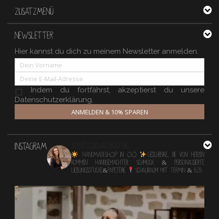
ZUSATZMENÜ
NEWSLETTER
Hier kannst du dich zu meinem Newsletter anmelden.
Indem du fortfährst, akzeptierst du unsere
Datenschutzerklärung.
ANMELDEN & 10% SPAREN
INSTAGRAM
schatzlsschatzkisterl
HANDMADESHOP in OÖ
Geschenke, die von Herzen
kommen
Handgemachter Schmuck & personalisierte
Lieblingsstücke&Papeterie
Schauraum mit TERMIN & B2B