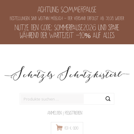
Achtung SOMMERPAUSE
Bestellungen sind weithin möglich - der Versand erfolgt ab 31.08 wieder
Nutze den Code: Sommerpause2026 und spare
während der Wartezeit -10% auf alles
Suche
nach:
Anmelden
|
Registrieren
(0)
€
0,00