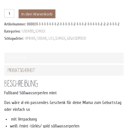
Fußband
In den Warenkorb
Süßwasserperlen
Artikelnummer:
O00031-1-1-1-1-1-1-1-2-1-1-1-3-1-2-1-1-1-2-1-1-1-1-1-2-2-2-1-1-1-2
mint
Kategorien:
Fußbänder
,
Schmuck
Menge
Schlagwörter:
Armband
,
Fußband
,
Gold
,
schmuck
,
Süßwasserperlen
Beschreibung
Produktsicherheit
Beschreibung
Fußband Süßwasserperlen mint
Das wäre vl ein passendes Geschenk für deine Mama zum Geburtstag
oder einfach so
mit Verpackung
weiß /mint-türkis/ gold süßwasserperlen