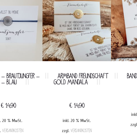
 – BRAUTJUNGFER –
ARMBAND FREUNDSCHAFT
BAND
R – BLAU
GOLD MANDALA
€
14,90
€
14,90
ink
l. 20 % MwSt.
inkl. 20 % MwSt.
zzg
l.
Versandkosten
zzgl.
Versandkosten