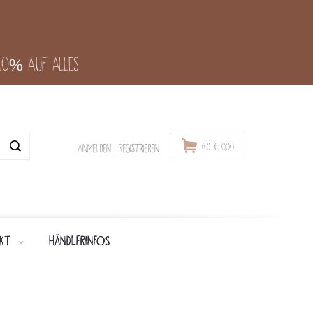
-10% auf alles
(0)
€
0,00
Anmelden
|
Registrieren
KT
HÄNDLERINFOS