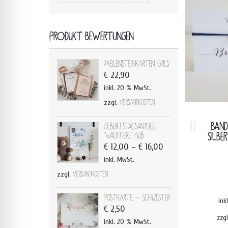
PRODUKT BEWERTUNGEN
Meilensteinkarten Girls
€
22,90
inkl. 20 % MwSt.
zzgl.
Versandkosten
BAND
Geburtstagsanzeige
"Waldtiere" Bub
SILBE
€
12,00
–
€
16,00
inkl. MwSt.
zzgl.
Versandkosten
Postkarte - Schwester
ink
€
2,50
zzg
inkl. 20 % MwSt.