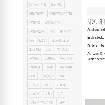
Erstkommunion
Eucalyptus
Beschreib
Freundschaft
Geburtstagsanzeigen
Beschre
Geschenk
Geschenkebox
Armband Erd
Geschenksidee
Gold
Halskette
In dir steck
Herz
Karten
Kinderarmbänder
Kinderarmba
Kraftpapier
Liebe
Menükarte
Achtung! Kin
Mädchen
Ohrringe
ohrstecker
Schlaf herunt
Patenbrief
Poster
Postkarten
Print
Regenbogen
Rosa
schmuck
Schule
Schulkind
Schultüte
Silber
Taufe
Weihnachtsgeschenk
Wimpel