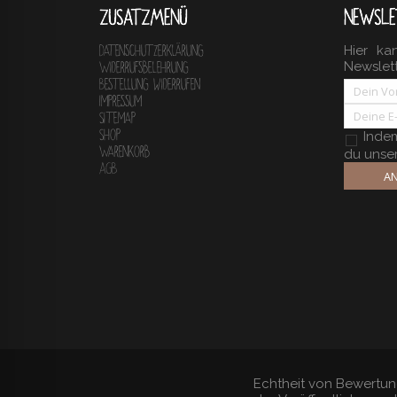
ZUSATZMENÜ
NEWSLE
Hier ka
Datenschutzerklärung
Newslet
Widerrufsbelehrung
Bestellung widerrufen
Impressum
Sitemap
Shop
Indem 
Warenkorb
du unse
AGB
AN
Echtheit von Bewertun