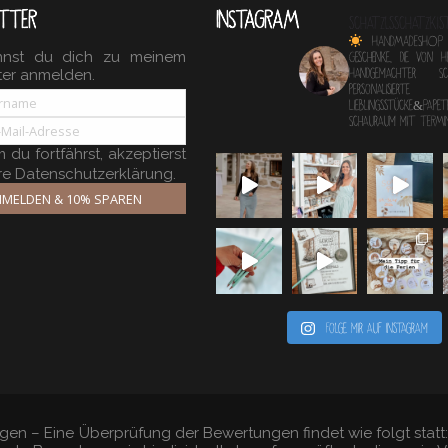
TTER
INSTAGRAM
schatzlsschatzkis
HANDMADESHOP
nnst du dich zu meinem
Geschenke, die von 
ter anmelden.
Handgemachter 
personalisierte
Lieblingsstücke&Papete
Schauraum mit TERM
du fortfährst, akzeptierst
re Datenschutzerklärung.
MELDEN & 10% SPAREN
Folge mir auf Instagram
gen – Eine Überprüfung der Bewertungen findet wie folgt stat