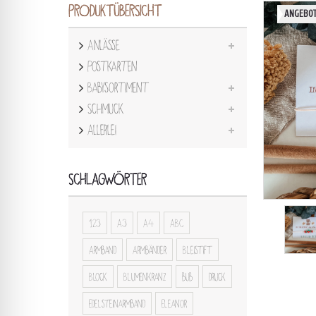
PRODUKTÜBERSICHT
ANGEBOT
Anlässe
Postkarten
Babysortiment
Schmuck
Allerlei
SCHLAGWÖRTER
123
A3
A4
ABC
Armband
Armbänder
Bleistift
Block
Blumenkranz
bub
druck
Edelsteinarmband
Eleanor