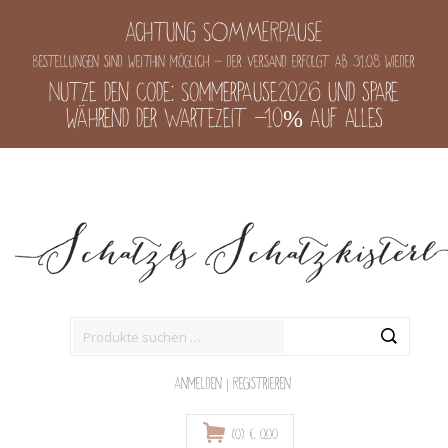
Achtung SOMMERPAUSE
Bestellungen sind weithin möglich - der Versand erfolgt ab 31.08 wieder
Nutze den Code: Sommerpause2026 und spare
während der Wartezeit -10% auf alles
Suche
nach:
Anmelden
|
Registrieren
(0)
€
0,00