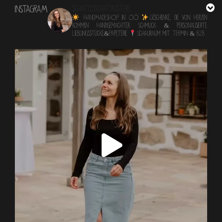
INSTAGRAM
schatzlsschatzkisterl
HANDMADESHOP in OÖ
Geschenke, die von Herzen
kommen
Handgemachter Schmuck & personalisierte
Lieblingsstücke&Papeterie
Schauraum mit TERMIN & B2B