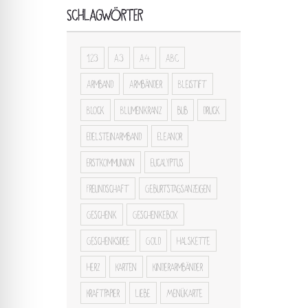
SCHLAGWÖRTER
123
A3
A4
ABC
Armband
Armbänder
Bleistift
Block
Blumenkranz
bub
druck
Edelsteinarmband
Eleanor
Erstkommunion
Eucalyptus
Freundschaft
Geburtstagsanzeigen
Geschenk
Geschenkebox
Geschenksidee
Gold
Halskette
Herz
Karten
Kinderarmbänder
Kraftpapier
Liebe
Menükarte