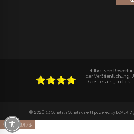
AN
Echtheit von Bewertun
der Veröffentlichung.
Dienstleistungen tatsäc
© 2026
(c) Schatzl´s Schatzkisterl | powered by ECKER.Dig
Vertrag widerrufen