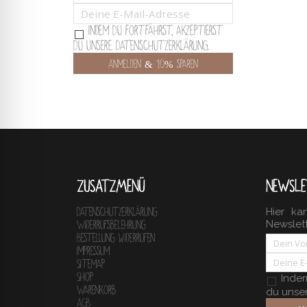
Indem Du fortfährst, akzeptierst
Du unsere Datenschutzerklärung.
ZUSATZMENÜ
NEWSLE
Hier ka
Datenschutzerklärung
Newslet
Widerrufsbelehrung
Bestellung widerrufen
Impressum
Sitemap
Shop
Indem 
Warenkorb
du unse
AGB