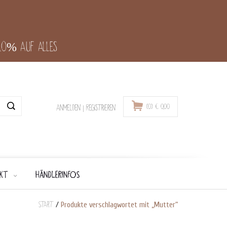
-10% auf alles
(0)
€
0,00
Anmelden
|
Registrieren
KT
HÄNDLERINFOS
Start
/
Produkte verschlagwortet mit „Mutter“