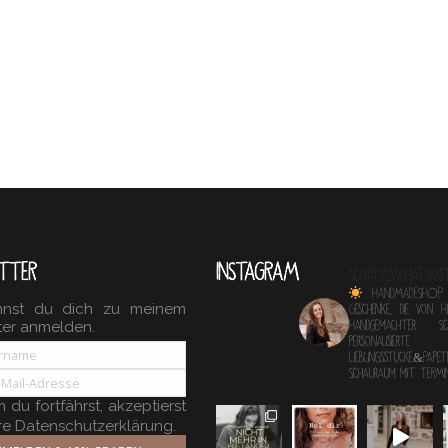
TTER
INSTAGRAM
schatzlsschatzkis
HANDMADESHOP
nnst du dich zu meinem
Geschenke, die von 
ter anmelden.
Handgemachter 
personalisierte
Lieblingsstücke&Papete
Schauraum mit TERM
du fortfährst, akzeptierst
re Datenschutzerklärung.