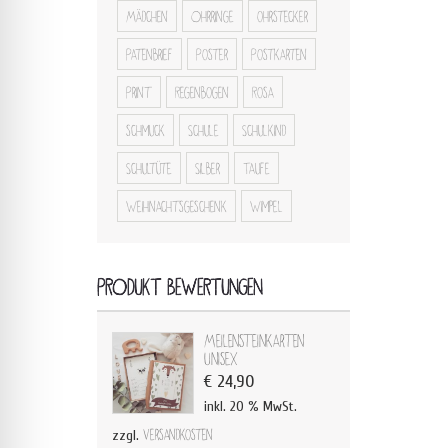
Mädchen
Ohrringe
ohrstecker
Patenbrief
Poster
Postkarten
Print
Regenbogen
Rosa
schmuck
Schule
Schulkind
Schultüte
Silber
Taufe
Weihnachtsgeschenk
Wimpel
PRODUKT BEWERTUNGEN
Meilensteinkarten
Unisex
€
24,90
inkl. 20 % MwSt.
zzgl.
Versandkosten