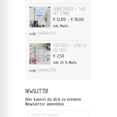
Geburtsanzeige - "Hase
mit Sterne"
€
12,00
–
€
16,00
inkl. MwSt.
zzgl.
Versandkosten
Postkarte - WENN DU
DAS LIEBST...
€
2,50
inkl. 20 % MwSt.
zzgl.
Versandkosten
NEWSLETTER
Hier kannst du dich zu meinem
Newsletter anmelden.