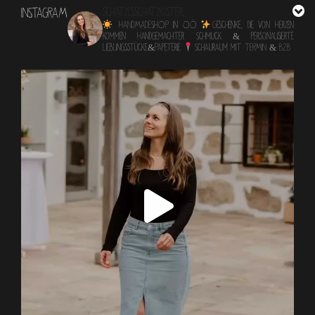
INSTAGRAM
schatzlsschatzkisterl
HANDMADESHOP in OÖ
Geschenke, die von Herzen
kommen
Handgemachter Schmuck & personalisierte
Lieblingsstücke&Papeterie
Schauraum mit TERMIN & B2B