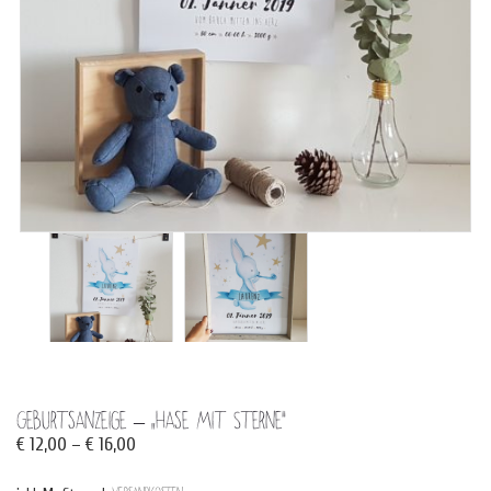
Geburtsanzeige – „Hase Mit Sterne“
€
12,00
–
€
16,00