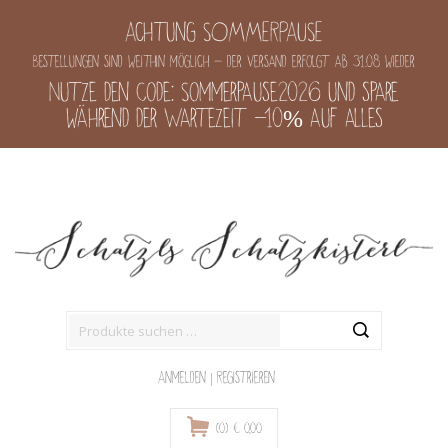
Achtung SOMMERPAUSE
Bestellungen sind weithin möglich - der Versand erfolgt ab 31.08 wieder
Nutze den Code: Sommerpause2026 und spare
während der Wartezeit -10% auf alles
Suche
nach:
Anmelden
|
Registrieren
(0)
€
0,00