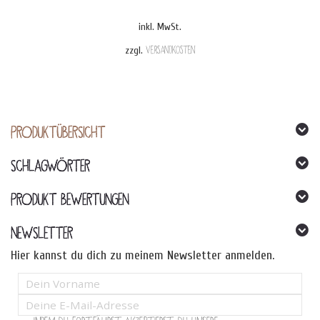
inkl. MwSt.
zzgl.
Versandkosten
Dieses
Produkt
weist
mehrere
Varianten
auf.
PRODUKTÜBERSICHT
Die
Optionen
SCHLAGWÖRTER
können
auf
der
PRODUKT BEWERTUNGEN
Produktseite
gewählt
werden
NEWSLETTER
Hier kannst du dich zu meinem Newsletter anmelden.