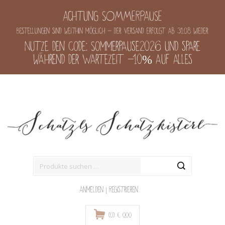
Achtung SOMMERPAUSE
Bestellungen sind weithin möglich - der Versand erfolgt ab 31.08 wieder
Nutze den Code: Sommerpause2026 und spare
während der Wartezeit -10% auf alles
Suche
nach:
Anmelden
|
Registrieren
(0)
€
0,00