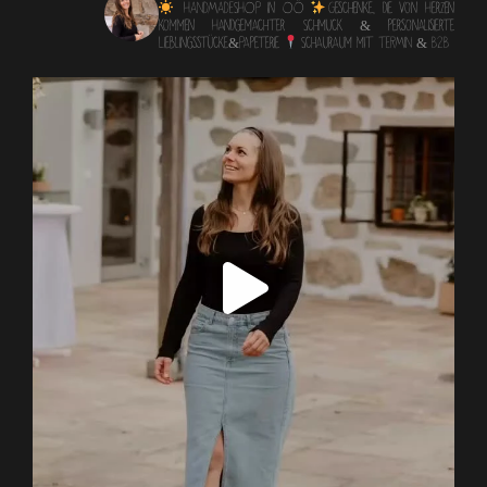
HANDMADESHOP in OÖ
Geschenke, die von Herzen
kommen
Handgemachter Schmuck & personalisierte
Lieblingsstücke&Papeterie
Schauraum mit TERMIN & B2B