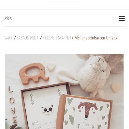
MENU
Skip
to
content
Start
Babysortiment
Meilensteinkarten
/
/
/
Meilensteinkarten Unisex