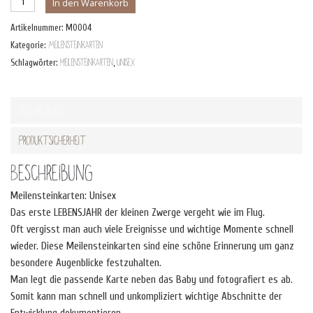
In den Warenkorb
Unisex
Artikelnummer:
M0004
Menge
Kategorie:
Meilensteinkarten
Schlagwörter:
meilensteinkarten
,
Unisex
Beschreibung
Produktsicherheit
Beschreibung
Meilensteinkarten: Unisex
Das erste LEBENSJAHR der kleinen Zwerge vergeht wie im Flug.
Oft vergisst man auch viele Ereignisse und wichtige Momente schnell
wieder. Diese Meilensteinkarten sind eine schöne Erinnerung um ganz
besondere Augenblicke festzuhalten.
Man legt die passende Karte neben das Baby und fotografiert es ab.
Somit kann man schnell und unkompliziert wichtige Abschnitte der