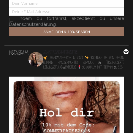
Indem du fortfährst, akzeptierst du unsere
Datenschutzerklärung.
ANMELDEN & 10% SPAREN
INSTAGRAM
schatzlsschatzkisterl
HANDMADESHOP in OÖ
Geschenke, die von Herzen
kommen
Handgemachter Schmuck & personalisierte
Lieblingsstücke&Papeterie
Schauraum mit TERMIN & B2B