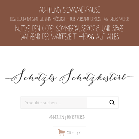
Achtung SOMMERPAUSE
Bestellungen sind weithin möglich - der Versand erfolgt ab 31.08 wieder
Nutze den Code: Sommerpause2026 und spare
während der Wartezeit -10% auf alles
Suche
nach:
Anmelden
|
Registrieren
(0)
€
0,00