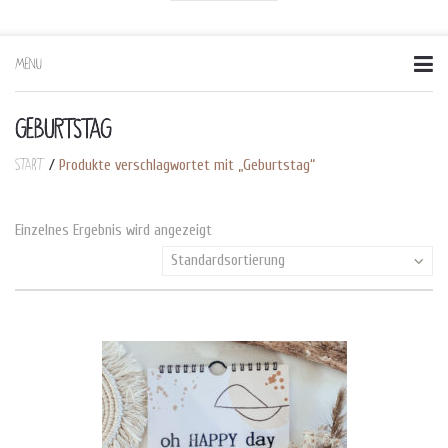
MENU
Skip
to
content
GEBURTSTAG
Start
/
Produkte verschlagwortet mit „Geburtstag“
Einzelnes Ergebnis wird angezeigt
Standardsortierung