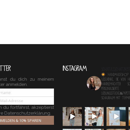
TTER
INSTAGRAM
schatzlsschatzkis
HANDMADESHOP
nnst du dich zu meinem
Geschenke, die von 
ter anmelden.
Handgemachter 
personalisierte
Lieblingsstücke&Papete
Schauraum mit TERM
du fortfährst, akzeptierst
re Datenschutzerklärung.
MELDEN & 10% SPAREN