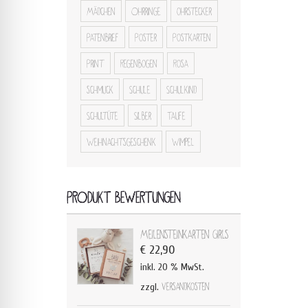
Mädchen
Ohrringe
ohrstecker
Patenbrief
Poster
Postkarten
Print
Regenbogen
Rosa
schmuck
Schule
Schulkind
Schultüte
Silber
Taufe
Weihnachtsgeschenk
Wimpel
PRODUKT BEWERTUNGEN
Meilensteinkarten Girls
€
22,90
inkl. 20 % MwSt.
zzgl.
Versandkosten