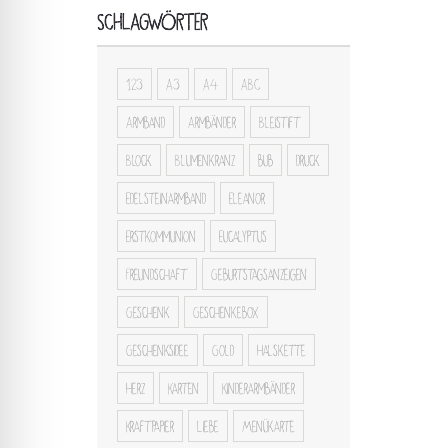
SCHLAGWÖRTER
123
A3
A4
ABC
Armband
Armbänder
Bleistift
Block
Blumenkranz
bub
druck
Edelsteinarmband
Eleanor
Erstkommunion
Eucalyptus
Freundschaft
Geburtstagsanzeigen
Geschenk
Geschenkebox
Geschenksidee
Gold
Halskette
Herz
Karten
Kinderarmbänder
Kraftpapier
Liebe
Menükarte