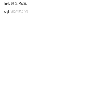
inkl. 20 % MwSt.
€ 9,90
€ 8,00.
zzgl.
Versandkosten