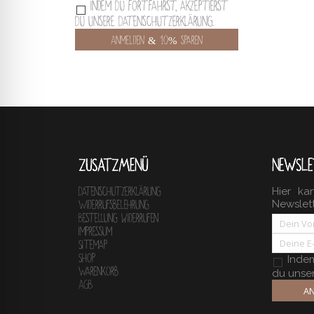
Indem Du fortfährst, akzeptierst
Du unsere Datenschutzerklärung.
ZUSATZMENÜ
NEWSLE
Hier ka
Datenschutzerklärung
Newslet
Widerrufsbelehrung
Bestellung widerrufen
Impressum
Sitemap
Shop
Indem 
Warenkorb
du unse
AGB
AN