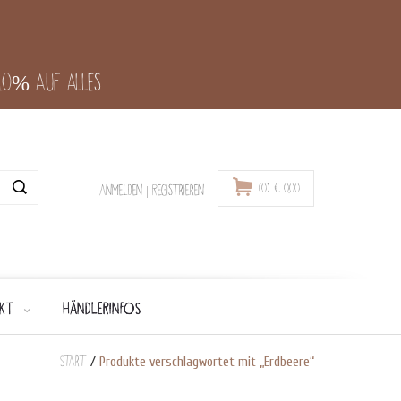
-10% auf alles
(0)
€
0,00
Anmelden
|
Registrieren
KT
HÄNDLERINFOS
Start
/
Produkte verschlagwortet mit „Erdbeere“