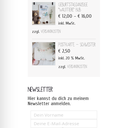
Geburtstagsanzeige
"Waldtiere" Bub
€
12,00
–
€
16,00
inkl. MwSt.
zzgl.
Versandkosten
Postkarte - Schwester
€
2,50
inkl. 20 % MwSt.
zzgl.
Versandkosten
NEWSLETTER
Hier kannst du dich zu meinem
Newsletter anmelden.