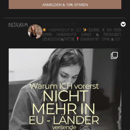
ANMELDEN & 10% SPAREN
INSTAGRAM
schatzlsschatzkisterl
HANDMADESHOP in OÖ
Geschenke, die von Herzen
kommen
Handgemachter Schmuck & personalisierte
Lieblingsstücke&Papeterie
Schauraum mit TERMIN & B2B