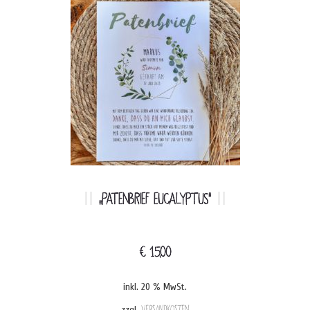
„PATENBRIEF EUCALYPTUS“
€
15,00
inkl. 20 % MwSt.
zzgl.
Versandkosten