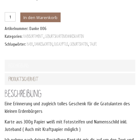
Dankeskarte
In den Warenkorb
Eucalyptus
Artikelnummer:
Danke 006
Menge
Kategorien:
Babysortiment
,
Geburtskarten/Dankeskarten
Schlagwörter:
Baby
,
Dankesworten
,
Eucalyptus
,
Geburtsdaten
,
Taufe
Beschreibung
Produktsicherheit
Beschreibung
Eine Erinnerung und zugleich tolles Geschenk für die Gratulanten des
kleinen Erdenbürgers
Karte aus 300g Papier weiß mit Fotosteifen und Namensschild inkl.
Juteband ( Auch mit Kraftpapier möglich )