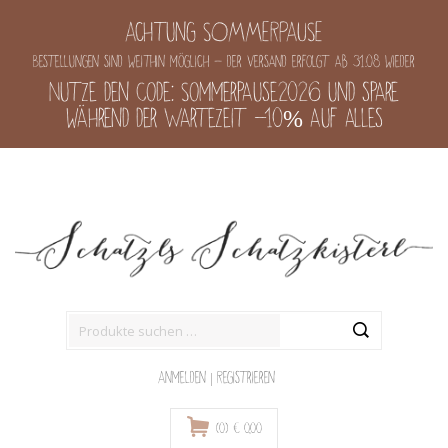
Achtung SOMMERPAUSE
Bestellungen sind weithin möglich - der Versand erfolgt ab 31.08 wieder
Nutze den Code: Sommerpause2026 und spare
während der Wartezeit -10% auf alles
Suche
nach:
Anmelden
|
Registrieren
(0)
€
0,00