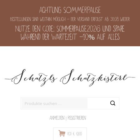
Achtung SOMMERPAUSE
Bestellungen sind weithin möglich - der Versand erfolgt ab 31.08 wieder
Nutze den Code: Sommerpause2026 und spare
während der Wartezeit -10% auf alles
Suche
nach:
Anmelden
|
Registrieren
(0)
€
0,00