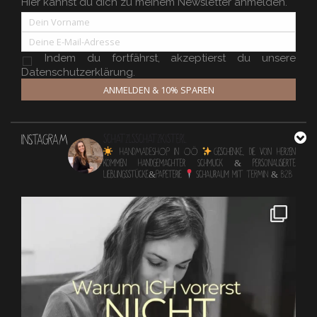
Hier kannst du dich zu meinem Newsletter anmelden.
Indem du fortfährst, akzeptierst du unsere
Datenschutzerklärung.
ANMELDEN & 10% SPAREN
INSTAGRAM
schatzlsschatzkisterl
HANDMADESHOP in OÖ
Geschenke, die von Herzen
kommen
Handgemachter Schmuck & personalisierte
Lieblingsstücke&Papeterie
Schauraum mit TERMIN & B2B