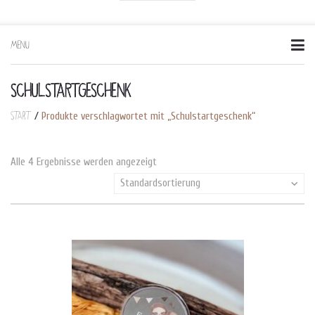
MENU
Skip
to
content
SCHULSTARTGESCHENK
Start
/
Produkte verschlagwortet mit „Schulstartgeschenk“
Alle 4 Ergebnisse werden angezeigt
Standardsortierung