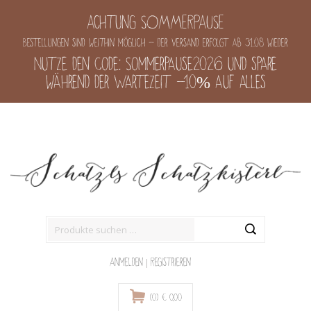
Achtung SOMMERPAUSE
Bestellungen sind weithin möglich - der Versand erfolgt ab 31.08 wieder
Nutze den Code: Sommerpause2026 und spare
während der Wartezeit -10% auf alles
Suche
nach:
Anmelden
|
Registrieren
(0)
€
0,00