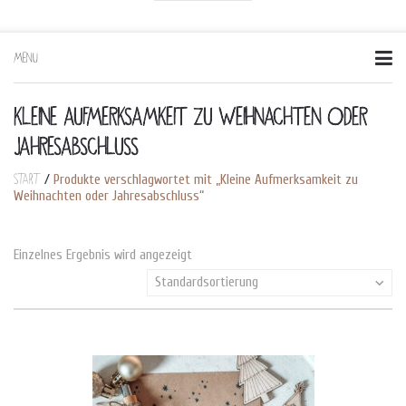
MENU
Skip
to
content
KLEINE AUFMERKSAMKEIT ZU WEIHNACHTEN ODER
JAHRESABSCHLUSS
Start
/
Produkte verschlagwortet mit „Kleine Aufmerksamkeit zu
Weihnachten oder Jahresabschluss“
Einzelnes Ergebnis wird angezeigt
Standardsortierung