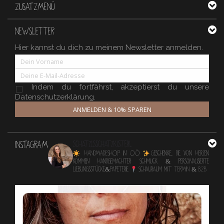
ZUSATZMENÜ
NEWSLETTER
Hier kannst du dich zu meinem Newsletter anmelden.
Indem du fortfährst, akzeptierst du unsere
Datenschutzerklärung.
ANMELDEN & 10% SPAREN
INSTAGRAM
schatzlsschatzkisterl
HANDMADESHOP in OÖ
Geschenke, die von Herzen
kommen
Handgemachter Schmuck & personalisierte
Lieblingsstücke&Papeterie
Schauraum mit TERMIN & B2B