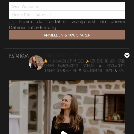
Indem du fortfährst, akzeptierst du unsere
Datenschutzerklärung.
ANMELDEN & 10% SPAREN
INSTAGRAM
schatzlsschatzkisterl
HANDMADESHOP in OÖ
Geschenke, die von Herzen
kommen
Handgemachter Schmuck & personalisierte
Lieblingsstücke&Papeterie
Schauraum mit TERMIN & B2B