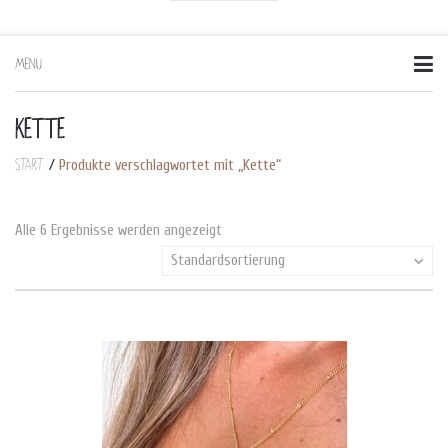
MENU
Skip
to
content
KETTE
Start
/
Produkte verschlagwortet mit „Kette“
Alle 6 Ergebnisse werden angezeigt
Standardsortierung