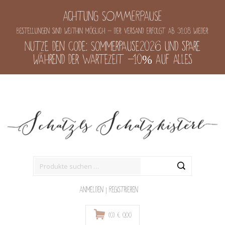
Achtung SOMMERPAUSE
Bestellungen sind weithin möglich - der Versand erfolgt ab 31.08 wieder
Nutze den Code: Sommerpause2026 und spare
während der Wartezeit -10% auf alles
Suche
nach:
Anmelden
|
Registrieren
(0)
€
0,00