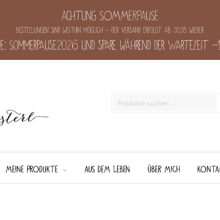
Achtung SOMMERPAUSE
Bestellungen sind weithin möglich - der Versand erfolgt ab 31.08 wieder
e: Sommerpause2026 und spare während der Wartezeit 
Suche
nach:
Skip
to
MEINE PRODUKTE
AUS DEM LEBEN
ÜBER MICH
KONTA
content