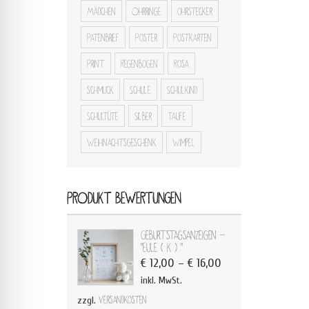
Mädchen
Ohrringe
ohrstecker
Patenbrief
Poster
Postkarten
Print
Regenbogen
Rosa
schmuck
Schule
Schulkind
Schultüte
Silber
Taufe
Weihnachtsgeschenk
Wimpel
PRODUKT BEWERTUNGEN
Geburtstagsanzeigen -
"Eule ( K ) "
€
12,00
–
€
16,00
inkl. MwSt.
zzgl.
Versandkosten