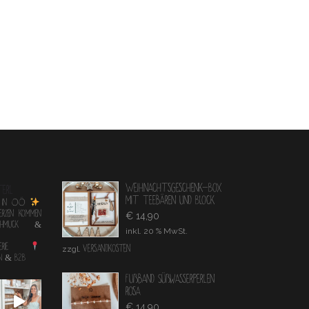
Weihnachtsgeschenk-Box
terl
mit Teebären und Block
 in OÖ
Herzen kommen
Ursprünglicher
Aktueller
€
14,90
Schmuck &
Preis
Preis
inkl. 20 % MwSt.
war:
ist:
rie
Versandkosten
zzgl.
€ 16,90
€ 14,90.
IN & B2B
Fußband Süßwasserperlen
rosa
Ursprünglicher
Aktueller
€
14,90