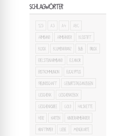
SCHLAGWÖRTER
123
A3
A4
ABC
Armband
Armbänder
Bleistift
Block
Blumenkranz
bub
druck
Edelsteinarmband
Eleanor
Erstkommunion
Eucalyptus
Freundschaft
Geburtstagsanzeigen
Geschenk
Geschenkebox
Geschenksidee
Gold
Halskette
Herz
Karten
Kinderarmbänder
Kraftpapier
Liebe
Menükarte