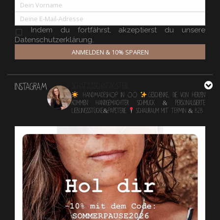
Indem du fortfährst, akzeptierst du unsere
Datenschutzerklärung.
ANMELDEN & 10% SPAREN
INSTAGRAM
schatzlsschatzkisterl
HANDMADESHOP in OÖ
Geschenke, die von Herzen
kommen
Handgemachter Schmuck & personalisierte
Lieblingsstücke&Papeterie
Schauraum mit TERMIN & B2B