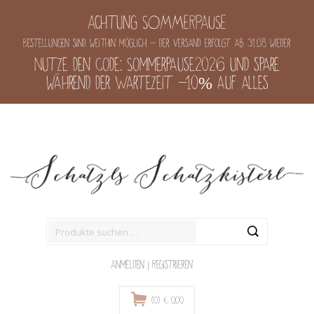
Achtung SOMMERPAUSE
Bestellungen sind weithin möglich - der Versand erfolgt ab 31.08 wieder
Nutze den Code: Sommerpause2026 und spare
während der Wartezeit -10% auf alles
Suche
nach:
Anmelden
|
Registrieren
(0)
€
0,00