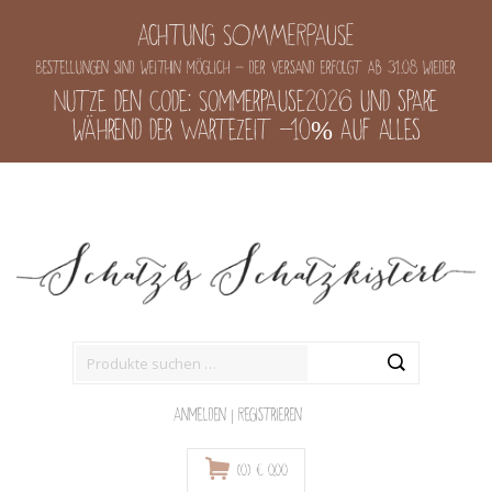
Achtung SOMMERPAUSE
Bestellungen sind weithin möglich - der Versand erfolgt ab 31.08 wieder
Nutze den Code: Sommerpause2026 und spare
während der Wartezeit -10% auf alles
Suche
nach:
Anmelden
|
Registrieren
(0)
€
0,00