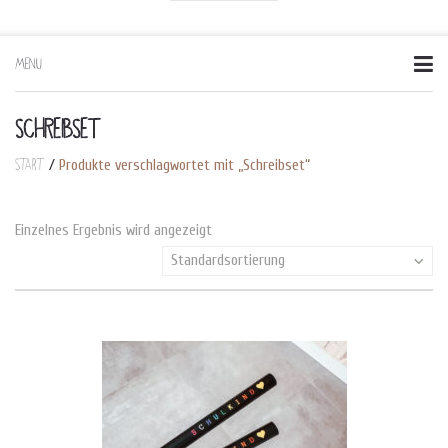
MENU
Skip
to
content
SCHREIBSET
Start
/
Produkte verschlagwortet mit „Schreibset“
Einzelnes Ergebnis wird angezeigt
Standardsortierung