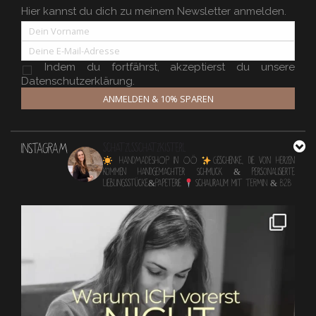
Hier kannst du dich zu meinem Newsletter anmelden.
Indem du fortfährst, akzeptierst du unsere
Datenschutzerklärung.
ANMELDEN & 10% SPAREN
INSTAGRAM
schatzlsschatzkisterl
HANDMADESHOP in OÖ
Geschenke, die von Herzen
kommen
Handgemachter Schmuck & personalisierte
Lieblingsstücke&Papeterie
Schauraum mit TERMIN & B2B