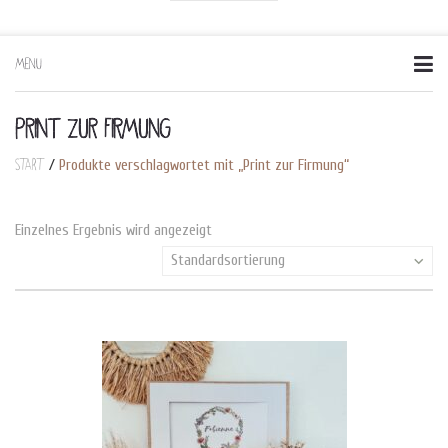
MENU
Skip
to
content
PRINT ZUR FIRMUNG
Start
/
Produkte verschlagwortet mit „Print zur Firmung“
Einzelnes Ergebnis wird angezeigt
Standardsortierung