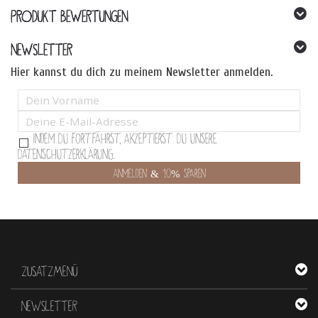
können
PRODUKT BEWERTUNGEN
auf
der
Produktseite
NEWSLETTER
gewählt
Hier kannst du dich zu meinem Newsletter anmelden.
werden
Indem Du fortfährst, akzeptierst Du unsere
Datenschutzerklärung.
ZUSATZMENÜ
NEWSLETTER