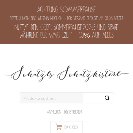
Achtung SOMMERPAUSE
Bestellungen sind weithin möglich - der Versand erfolgt ab 31.08 wieder
Nutze den Code: Sommerpause2026 und spare
während der Wartezeit -10% auf alles
Suche
nach:
Anmelden
|
Registrieren
(0)
€
0,00