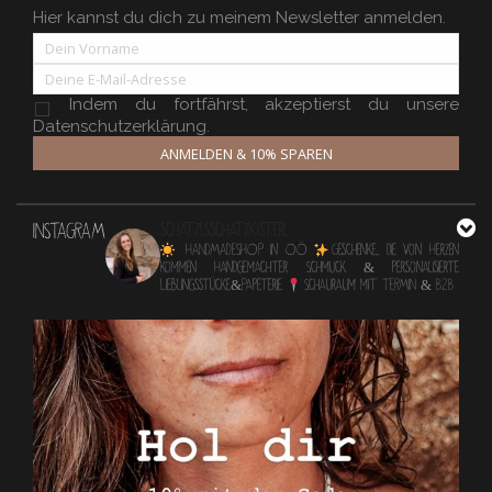
Hier kannst du dich zu meinem Newsletter anmelden.
Indem du fortfährst, akzeptierst du unsere
Datenschutzerklärung.
ANMELDEN & 10% SPAREN
INSTAGRAM
schatzlsschatzkisterl
HANDMADESHOP in OÖ
Geschenke, die von Herzen
kommen
Handgemachter Schmuck & personalisierte
Lieblingsstücke&Papeterie
Schauraum mit TERMIN & B2B