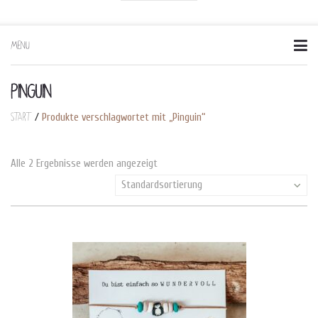
MENU
Skip
to
content
PINGUIN
Start
/
Produkte verschlagwortet mit „Pinguin“
Alle 2 Ergebnisse werden angezeigt
Standardsortierung