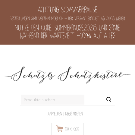
Achtung SOMMERPAUSE
Bestellungen sind weithin möglich - der Versand erfolgt ab 31.08 wieder
Nutze den Code: Sommerpause2026 und spare
während der Wartezeit -10% auf alles
Suche
nach:
Anmelden
|
Registrieren
(0)
€
0,00