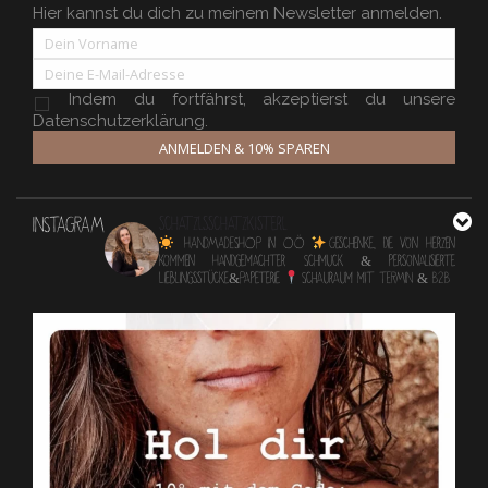
Hier kannst du dich zu meinem Newsletter anmelden.
Indem du fortfährst, akzeptierst du unsere
Datenschutzerklärung.
ANMELDEN & 10% SPAREN
INSTAGRAM
schatzlsschatzkisterl
HANDMADESHOP in OÖ
Geschenke, die von Herzen
kommen
Handgemachter Schmuck & personalisierte
Lieblingsstücke&Papeterie
Schauraum mit TERMIN & B2B