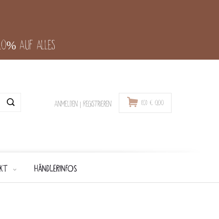
-10% auf alles
(0)
€
0,00
Anmelden
|
Registrieren
KT
HÄNDLERINFOS