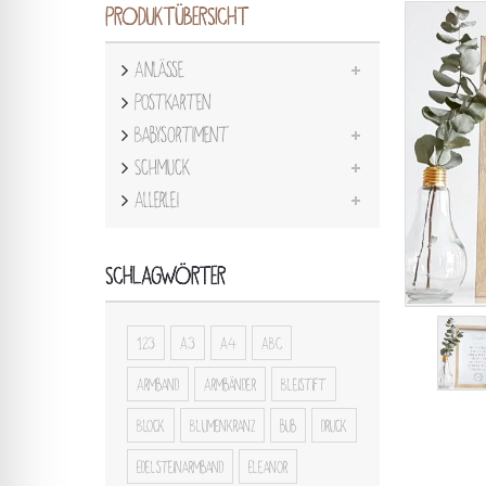
PRODUKTÜBERSICHT
Anlässe
Postkarten
Babysortiment
Schmuck
Allerlei
SCHLAGWÖRTER
123
A3
A4
ABC
Armband
Armbänder
Bleistift
Block
Blumenkranz
bub
druck
Edelsteinarmband
Eleanor