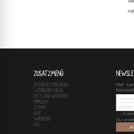
ink
zzg
ZUSATZMENÜ
NEWSLE
Hier ka
Datenschutzerklärung
Newslet
Widerrufsbelehrung
Bestellung widerrufen
Impressum
Sitemap
Shop
Indem 
Warenkorb
du unse
AGB
AN