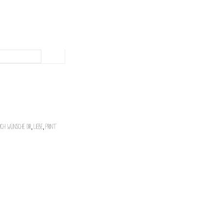
Ich wünsche dir
,
Liebe
,
Print