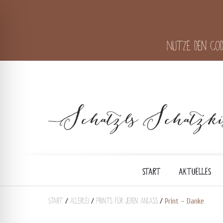
Nutze den Cod
START
AKTUELLES
Start
Allerlei
Prints für jeden Anlass
/
/
/
Print – Danke