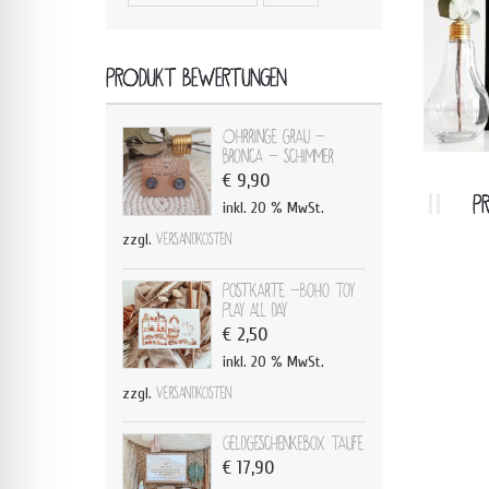
PRODUKT BEWERTUNGEN
Ohrringe grau -
bronca - schimmer
€
9,90
P
inkl. 20 % MwSt.
zzgl.
Versandkosten
Postkarte -Boho Toy
Play all day
€
2,50
inkl. 20 % MwSt.
zzgl.
Versandkosten
Geldgeschenkebox Taufe
€
17,90