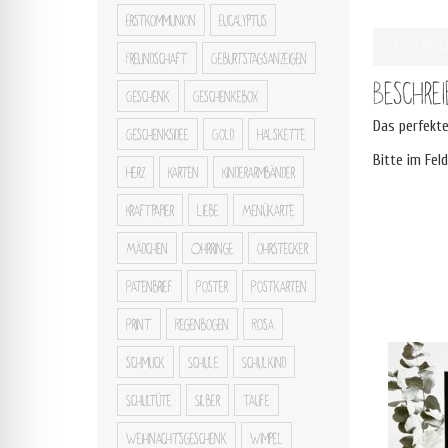
Erstkommunion
Eucalyptus
Beschreib
Freundschaft
Geburtstagsanzeigen
Beschre
Geschenk
Geschenkebox
Das perfekte
Geschenksidee
Gold
Halskette
Bitte im Fel
Herz
Karten
Kinderarmbänder
Kraftpapier
Liebe
Menükarte
Mädchen
Ohrringe
ohrstecker
Patenbrief
Poster
Postkarten
Print
Regenbogen
Rosa
schmuck
Schule
Schulkind
Schultüte
Silber
Taufe
Weihnachtsgeschenk
Wimpel