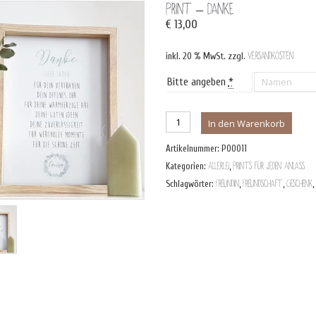
Print – Danke
€
13,00
inkl. 20 % MwSt.
zzgl.
Versandkosten
Bitte angeben
*
Print
In den Warenkorb
-
Artikelnummer:
P00011
Danke
Kategorien:
Allerlei
,
Prints für jeden Anlass
Menge
Schlagwörter:
Freundin
,
Freundschaft
,
Geschenk
,