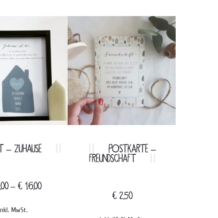
T – ZUHAUSE
POSTKARTE –
FREUNDSCHAFT
EUCA
,00
–
€
16,00
€
2,50
€
12
inkl. MwSt.