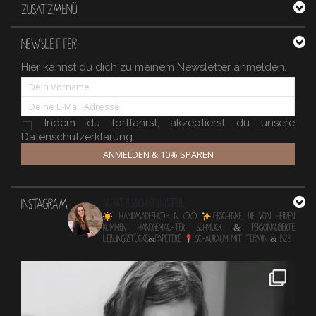
ZUSATZMENÜ
NEWSLETTER
Hier kannst du dich zu meinem Newsletter anmelden.
Indem du fortfährst, akzeptierst du unsere
Datenschutzerklärung.
ANMELDEN & 10% SPAREN
INSTAGRAM
schatzlsschatzkisterl
HANDMADESHOP in OÖ
Geschenke, die von Herzen
kommen
Handgemachter Schmuck & personalisierte
Lieblingsstücke&Papeterie
Schauraum mit TERMIN & B2B