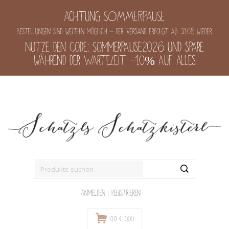
Achtung SOMMERPAUSE
Bestellungen sind weithin möglich - der Versand erfolgt ab 31.08 wieder
Nutze den Code: Sommerpause2026 und spare
während der Wartezeit -10% auf alles
Suche
nach:
Anmelden
|
Registrieren
(0)
€
0,00