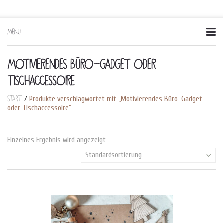
MENU
Skip
to
content
MOTIVIERENDES BÜRO-GADGET ODER
TISCHACCESSOIRE
Start
/
Produkte verschlagwortet mit „Motivierendes Büro-Gadget
oder Tischaccessoire“
Einzelnes Ergebnis wird angezeigt
Standardsortierung