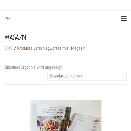
MENU
Skip
to
content
MAGAZIN
Start
/
Produkte verschlagwortet mit „Magazin“
Einzelnes Ergebnis wird angezeigt
Standardsortierung