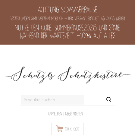
Achtung SOMMERPAUSE
Bestellungen sind weithin möglich - der Versand erfolgt ab 31.08 wieder
Nutze den Code: Sommerpause2026 und spare
während der Wartezeit -10% auf alles
Suche
nach:
Anmelden
|
Registrieren
(0)
€
0,00