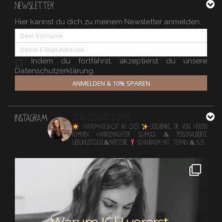
NEWSLETTER
Hier kannst du dich zu meinem Newsletter anmelden.
Indem du fortfährst, akzeptierst du unsere
Datenschutzerklärung.
ANMELDEN & 10% SPAREN
INSTAGRAM
schatzlsschatzkisterl
HANDMADESHOP in OÖ
Geschenke, die von Herzen
kommen
Handgemachter Schmuck & personalisierte
Lieblingsstücke&Papeterie
Schauraum mit TERMIN & B2B