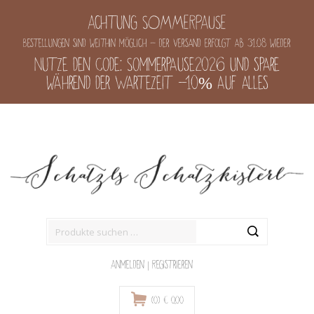
Achtung SOMMERPAUSE
Bestellungen sind weithin möglich - der Versand erfolgt ab 31.08 wieder
Nutze den Code: Sommerpause2026 und spare
während der Wartezeit -10% auf alles
Suche
nach:
Anmelden
|
Registrieren
(0)
€
0,00