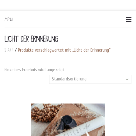
MENU
Skip
to
content
LICHT DER ERINNERUNG
Start
/
Produkte verschlagwortet mit „Licht der Erinnerung“
Einzelnes Ergebnis wird angezeigt
Standardsortierung