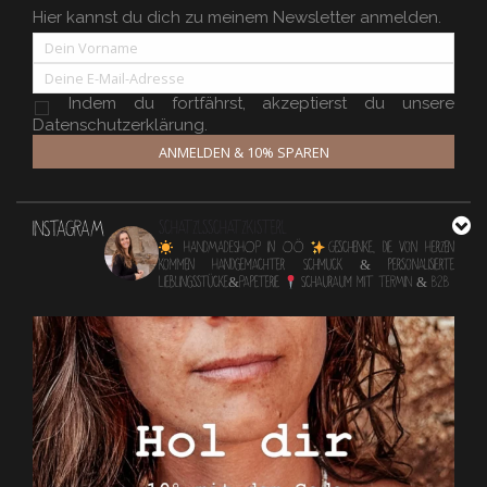
Hier kannst du dich zu meinem Newsletter anmelden.
Indem du fortfährst, akzeptierst du unsere
Datenschutzerklärung.
ANMELDEN & 10% SPAREN
INSTAGRAM
schatzlsschatzkisterl
HANDMADESHOP in OÖ
Geschenke, die von Herzen
kommen
Handgemachter Schmuck & personalisierte
Lieblingsstücke&Papeterie
Schauraum mit TERMIN & B2B