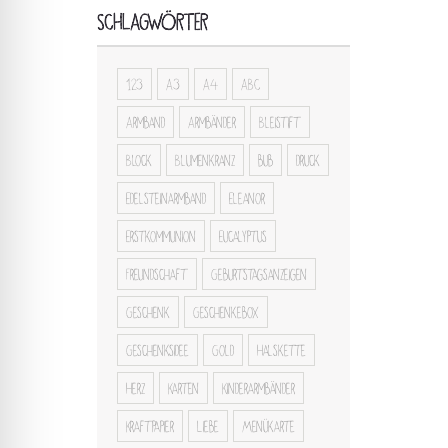
SCHLAGWÖRTER
123
A3
A4
ABC
Armband
Armbänder
Bleistift
Block
Blumenkranz
bub
druck
Edelsteinarmband
Eleanor
Erstkommunion
Eucalyptus
Freundschaft
Geburtstagsanzeigen
Geschenk
Geschenkebox
Geschenksidee
Gold
Halskette
Herz
Karten
Kinderarmbänder
Kraftpapier
Liebe
Menükarte