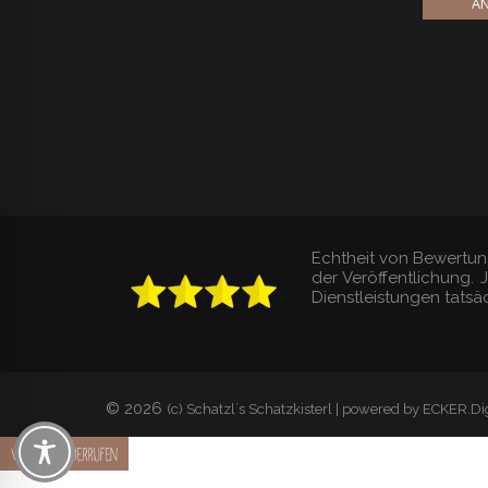
AN
Echtheit von Bewertun
der Veröffentlichung.
Dienstleistungen tatsäc
© 2026
(c) Schatzl´s Schatzkisterl | powered by ECKER.Dig
Vertrag widerrufen