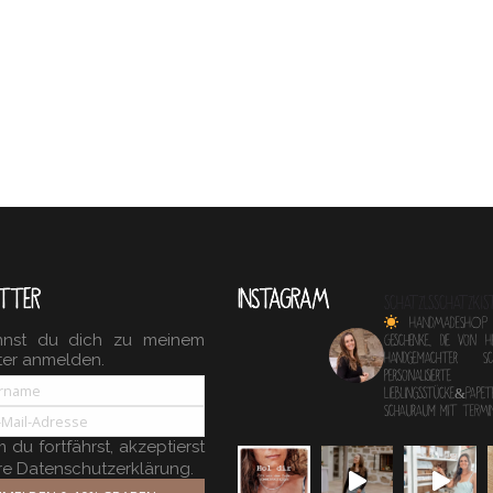
TTER
INSTAGRAM
schatzlsschatzkis
HANDMADESHOP
nnst du dich zu meinem
Geschenke, die von 
ter anmelden.
Handgemachter 
personalisierte
Lieblingsstücke&Papete
Schauraum mit TERM
du fortfährst, akzeptierst
re Datenschutzerklärung.