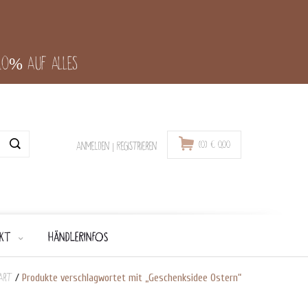
-10% auf alles
(0)
€
0,00
Anmelden
|
Registrieren
KT
HÄNDLERINFOS
art
/
Produkte verschlagwortet mit „Geschenksidee Ostern“