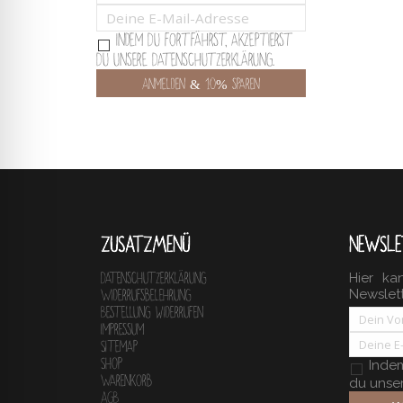
Indem Du fortfährst, akzeptierst
Du unsere Datenschutzerklärung.
ZUSATZMENÜ
NEWSLE
Hier ka
Datenschutzerklärung
Newslet
Widerrufsbelehrung
Bestellung widerrufen
Impressum
Sitemap
Shop
Indem 
Warenkorb
du unse
AGB