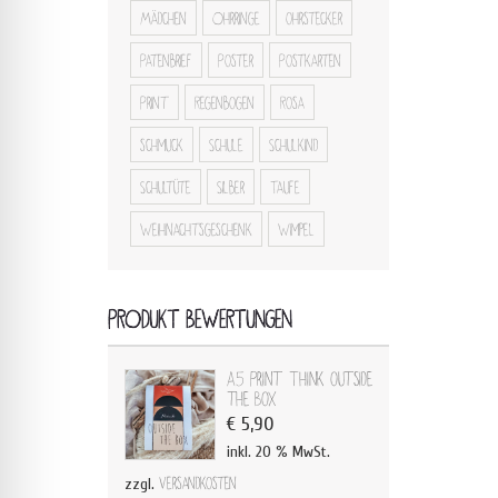
Mädchen
Ohrringe
ohrstecker
Patenbrief
Poster
Postkarten
Print
Regenbogen
Rosa
schmuck
Schule
Schulkind
Schultüte
Silber
Taufe
Weihnachtsgeschenk
Wimpel
PRODUKT BEWERTUNGEN
A5 Print Think outside
the Box
€
5,90
inkl. 20 % MwSt.
zzgl.
Versandkosten