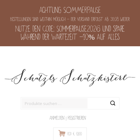
Achtung SOMMERPAUSE
Bestellungen sind weithin möglich - der Versand erfolgt ab 31.08 wieder
Nutze den Code: Sommerpause2026 und spare
während der Wartezeit -10% auf alles
Suche
nach:
Anmelden
|
Registrieren
(0)
€
0,00