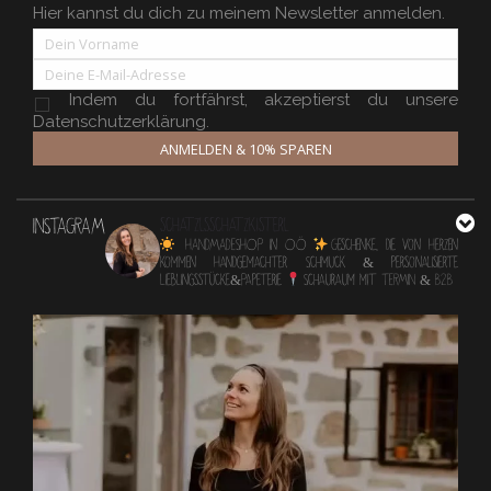
Hier kannst du dich zu meinem Newsletter anmelden.
Indem du fortfährst, akzeptierst du unsere
Datenschutzerklärung.
ANMELDEN & 10% SPAREN
INSTAGRAM
schatzlsschatzkisterl
HANDMADESHOP in OÖ
Geschenke, die von Herzen
kommen
Handgemachter Schmuck & personalisierte
Lieblingsstücke&Papeterie
Schauraum mit TERMIN & B2B