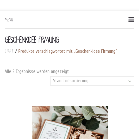
MENU
Skip
to
content
GESCHENKIDEE FIRMUNG
Start
/
Produkte verschlagwortet mit „Geschenkidee Firmung“
Alle 2 Ergebnisse werden angezeigt
Standardsortierung