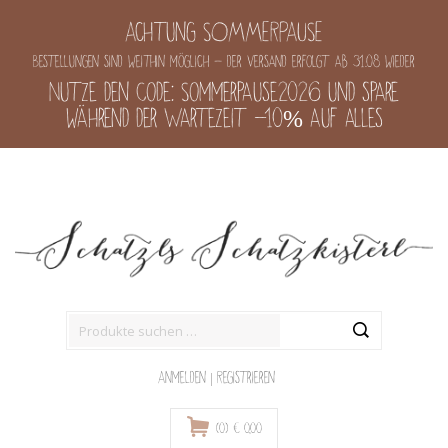
Achtung SOMMERPAUSE
Bestellungen sind weithin möglich - der Versand erfolgt ab 31.08 wieder
Nutze den Code: Sommerpause2026 und spare
während der Wartezeit -10% auf alles
Suche
nach:
Anmelden
|
Registrieren
(0)
€
0,00