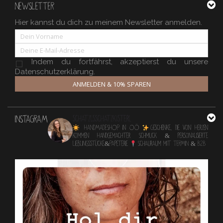
NEWSLETTER
Hier kannst du dich zu meinem Newsletter anmelden.
Indem du fortfährst, akzeptierst du unsere
Datenschutzerklärung.
ANMELDEN & 10% SPAREN
INSTAGRAM
schatzlsschatzkisterl
HANDMADESHOP in OÖ
Geschenke, die von Herzen
kommen
Handgemachter Schmuck & personalisierte
Lieblingsstücke&Papeterie
Schauraum mit TERMIN & B2B