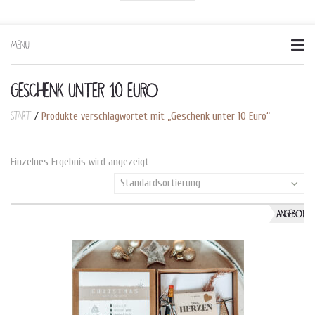
MENU
Skip
to
content
GESCHENK UNTER 10 EURO
Start
/
Produkte verschlagwortet mit „Geschenk unter 10 Euro“
Einzelnes Ergebnis wird angezeigt
Standardsortierung
ANGEBOT!