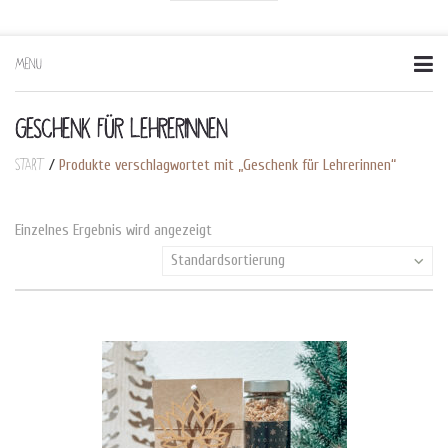
MENU
Skip
to
content
GESCHENK FÜR LEHRERINNEN
Start
/
Produkte verschlagwortet mit „Geschenk für Lehrerinnen“
Einzelnes Ergebnis wird angezeigt
Standardsortierung