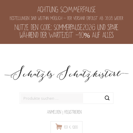
Achtung SOMMERPAUSE
Bestellungen sind weithin möglich - der Versand erfolgt ab 31.08 wieder
Nutze den Code: Sommerpause2026 und spare
während der Wartezeit -10% auf alles
Suche
nach:
Anmelden
|
Registrieren
(0)
€
0,00