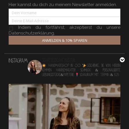
Hier kannst du dich zu meinem Newsletter anmelden.
Indem du fortfährst, akzeptierst du unsere
Datenschutzerklärung.
ANMELDEN & 10% SPAREN
INSTAGRAM
schatzlsschatzkisterl
HANDMADESHOP in OÖ
Geschenke, die von Herzen
kommen
Handgemachter Schmuck & personalisierte
Lieblingsstücke&Papeterie
Schauraum mit TERMIN & B2B