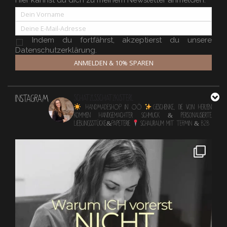
Hier kannst du dich zu meinem Newsletter anmelden.
Indem du fortfährst, akzeptierst du unsere
Datenschutzerklärung.
ANMELDEN & 10% SPAREN
INSTAGRAM
schatzlsschatzkisterl
HANDMADESHOP in OÖ
Geschenke, die von Herzen
kommen
Handgemachter Schmuck & personalisierte
Lieblingsstücke&Papeterie
Schauraum mit TERMIN & B2B