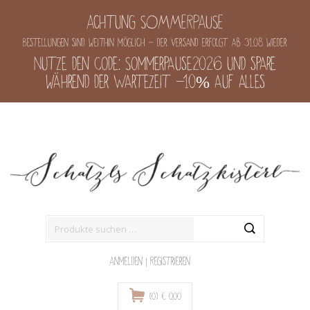
Achtung SOMMERPAUSE
Bestellungen sind weithin möglich - der Versand erfolgt ab 31.08 wieder
Nutze den Code: Sommerpause2026 und spare
während der Wartezeit -10% auf alles
Suche
nach:
Anmelden
|
Registrieren
(0)
€
0,00