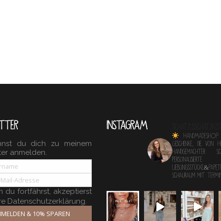
TTER
INSTAGRAM
schatzlsschatzkis
HANDMADESHOP
nnst du dich zu meinem
Geschenke, die von 
ter anmelden.
Handgemachter 
personalisierte
Lieblingsstücke&Papete
Schauraum mit TERM
du fortfährst, akzeptierst
re Datenschutzerklärung.
MELDEN & 10% SPAREN