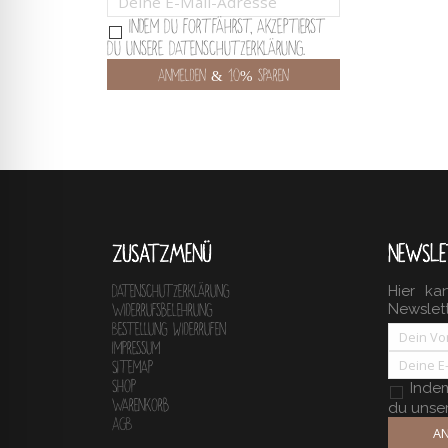
Indem Du fortfährst, akzeptierst
Du unsere Datenschutzerklärung.
ZUSATZMENÜ
NEWSLE
Hier ka
Datenschutzerklärung
Newslet
Widerrufsbelehrung
Bestellung widerrufen
Impressum
Sitemap
Shop
Indem 
Warenkorb
du unse
AGB
AN