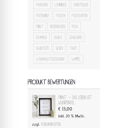
Mädchen
Ohrringe
ohrstecker
Patenbrief
Poster
Postkarten
Print
Regenbogen
Rosa
schmuck
Schule
Schulkind
Schultüte
Silber
Taufe
Weihnachtsgeschenk
Wimpel
PRODUKT BEWERTUNGEN
Print - Das Leben ist
wundervoll
€
13,00
inkl. 20 % MwSt.
zzgl.
Versandkosten