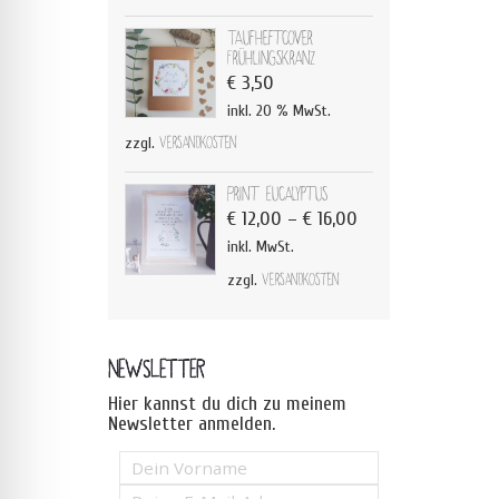
Taufheftcover
Frühlingskranz
€
3,50
inkl. 20 % MwSt.
zzgl.
Versandkosten
Print Eucalyptus
€
12,00
–
€
16,00
inkl. MwSt.
zzgl.
Versandkosten
NEWSLETTER
Hier kannst du dich zu meinem
Newsletter anmelden.