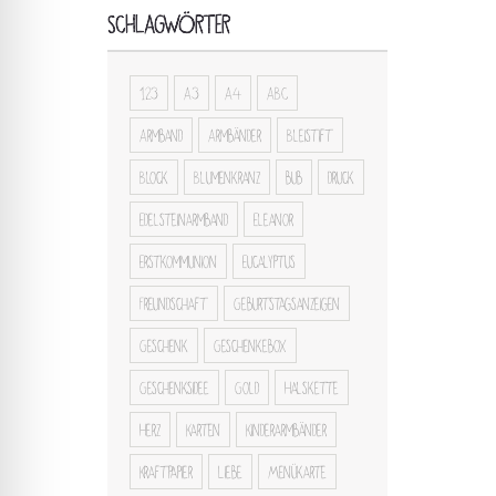
SCHLAGWÖRTER
123
A3
A4
ABC
Armband
Armbänder
Bleistift
Block
Blumenkranz
bub
druck
Edelsteinarmband
Eleanor
Erstkommunion
Eucalyptus
Freundschaft
Geburtstagsanzeigen
Geschenk
Geschenkebox
Geschenksidee
Gold
Halskette
Herz
Karten
Kinderarmbänder
Kraftpapier
Liebe
Menükarte