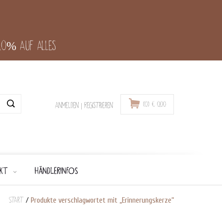
-10% auf alles
(0)
€
0,00
Anmelden
|
Registrieren
KT
HÄNDLERINFOS
Start
/
Produkte verschlagwortet mit „Erinnerungskerze“