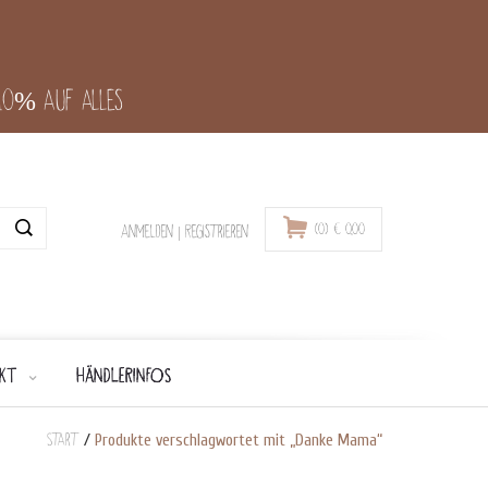
-10% auf alles
(0)
€
0,00
Anmelden
|
Registrieren
KT
HÄNDLERINFOS
Start
/
Produkte verschlagwortet mit „Danke Mama“