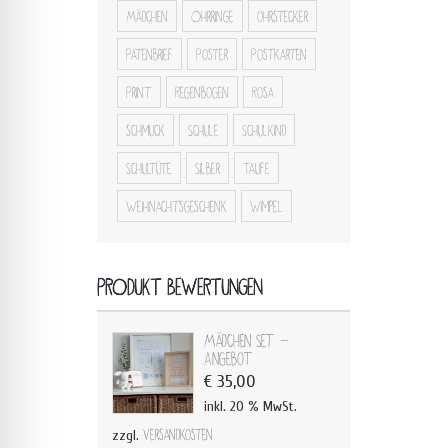
Mädchen
Ohrringe
ohrstecker
Patenbrief
Poster
Postkarten
Print
Regenbogen
Rosa
schmuck
Schule
Schulkind
Schultüte
Silber
Taufe
Weihnachtsgeschenk
Wimpel
PRODUKT BEWERTUNGEN
Mädchen Set -
Angebot
€
35,00
inkl. 20 % MwSt.
zzgl.
Versandkosten