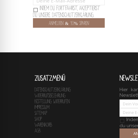
Indem Du fortfährst, akzeptierst
Du unsere Datenschutzerklärung.
ZUSATZMENÜ
NEWSLE
Hier ka
Datenschutzerklärung
Newslet
Widerrufsbelehrung
Bestellung widerrufen
Impressum
Sitemap
Shop
Indem 
Warenkorb
du unse
AGB
AN