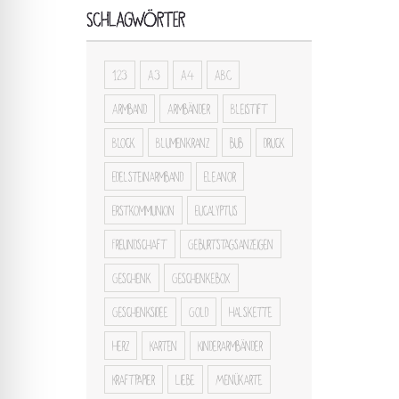
SCHLAGWÖRTER
123
A3
A4
ABC
Armband
Armbänder
Bleistift
Block
Blumenkranz
bub
druck
Edelsteinarmband
Eleanor
Erstkommunion
Eucalyptus
Freundschaft
Geburtstagsanzeigen
Geschenk
Geschenkebox
Geschenksidee
Gold
Halskette
Herz
Karten
Kinderarmbänder
Kraftpapier
Liebe
Menükarte