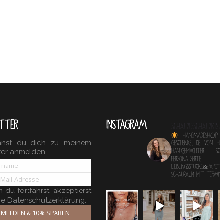
TTER
INSTAGRAM
schatzlsschatzkis
HANDMADESHOP
nnst du dich zu meinem
Geschenke, die von 
ter anmelden.
Handgemachter 
personalisierte
Lieblingsstücke&Papete
Schauraum mit TERM
du fortfährst, akzeptierst
re Datenschutzerklärung.
MELDEN & 10% SPAREN