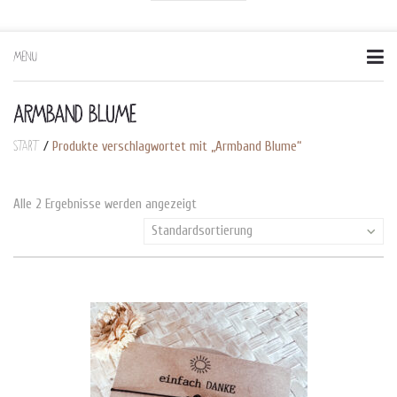
MENU
Skip
to
content
ARMBAND BLUME
Start
/
Produkte verschlagwortet mit „Armband Blume“
Alle 2 Ergebnisse werden angezeigt
Standardsortierung