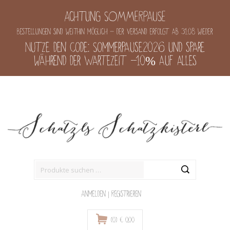
Achtung SOMMERPAUSE
Bestellungen sind weithin möglich - der Versand erfolgt ab 31.08 wieder
Nutze den Code: Sommerpause2026 und spare
während der Wartezeit -10% auf alles
Suche
nach:
Anmelden
|
Registrieren
(0)
€
0,00