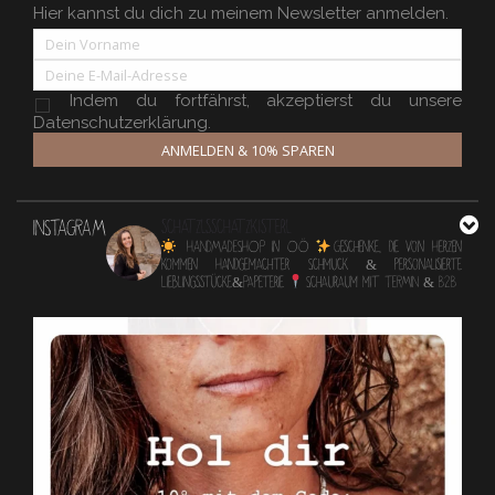
Hier kannst du dich zu meinem Newsletter anmelden.
Indem du fortfährst, akzeptierst du unsere
Datenschutzerklärung.
ANMELDEN & 10% SPAREN
INSTAGRAM
schatzlsschatzkisterl
HANDMADESHOP in OÖ
Geschenke, die von Herzen
kommen
Handgemachter Schmuck & personalisierte
Lieblingsstücke&Papeterie
Schauraum mit TERMIN & B2B