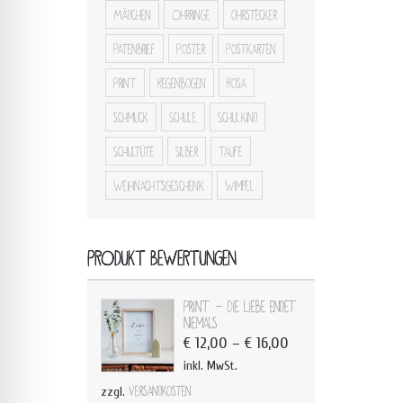
Mädchen
Ohrringe
ohrstecker
Patenbrief
Poster
Postkarten
Print
Regenbogen
Rosa
schmuck
Schule
Schulkind
Schultüte
Silber
Taufe
Weihnachtsgeschenk
Wimpel
PRODUKT BEWERTUNGEN
Print - Die Liebe endet
niemals
€
12,00
–
€
16,00
inkl. MwSt.
zzgl.
Versandkosten