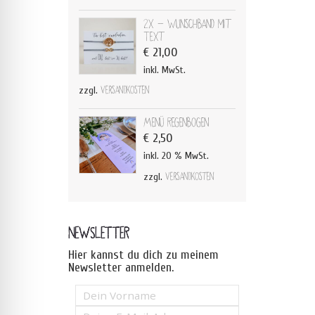
2x - Wunschband mit
Text
€
21,00
inkl. MwSt.
zzgl.
Versandkosten
Menü Regenbogen
€
2,50
inkl. 20 % MwSt.
zzgl.
Versandkosten
NEWSLETTER
Hier kannst du dich zu meinem
Newsletter anmelden.