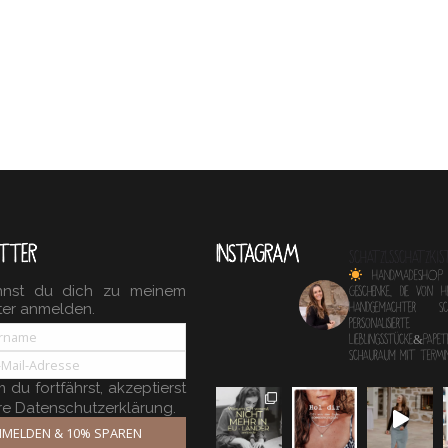
TTER
INSTAGRAM
schatzlsschatzkis
HANDMADESHOP
nnst du dich zu meinem
Geschenke, die von 
ter anmelden.
Handgemachter 
personalisierte
Lieblingsstücke&Papete
Schauraum mit TERM
du fortfährst, akzeptierst
re Datenschutzerklärung.
MELDEN & 10% SPAREN