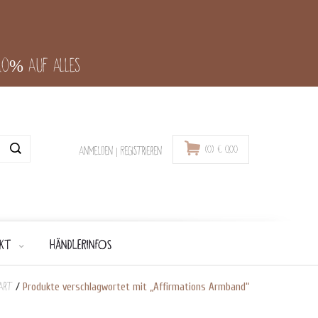
-10% auf alles
(0)
€
0,00
Anmelden
|
Registrieren
KT
HÄNDLERINFOS
art
/
Produkte verschlagwortet mit „Affirmations Armband“