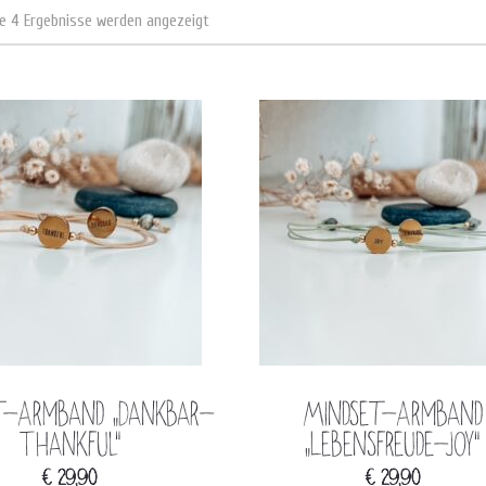
le 4 Ergebnisse werden angezeigt
t-Armband „Dankbar-
Mindset-Armband
Thankful“
„Lebensfreude-Joy“
€
29,90
€
29,90