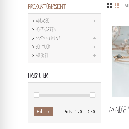
Al
PRODUKTÜBERSICHT
Anlässe
Postkarten
Babysortiment
Schmuck
Allerlei
PREISFILTER
Mindse
Filter
Preis:
€ 20
—
€ 30
Min.
Max.
Preis
Preis