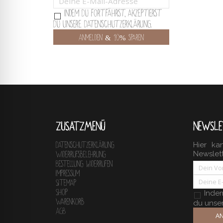
Indem Du fortfährst, akzeptierst
Du unsere Datenschutzerklärung.
ZUSATZMENÜ
NEWSLE
Hier ka
Datenschutzerklärung
Newslet
Widerrufsbelehrung
Bestellung widerrufen
Impressum
Sitemap
Shop
Indem 
Warenkorb
du unse
AGB
AN