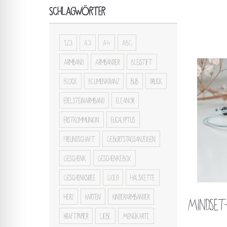
SCHLAGWÖRTER
123
A3
A4
ABC
Armband
Armbänder
Bleistift
Block
Blumenkranz
bub
druck
Edelsteinarmband
Eleanor
Erstkommunion
Eucalyptus
Freundschaft
Geburtstagsanzeigen
Geschenk
Geschenkebox
Geschenksidee
Gold
Halskette
Herz
Karten
Kinderarmbänder
Mindset
Kraftpapier
Liebe
Menükarte