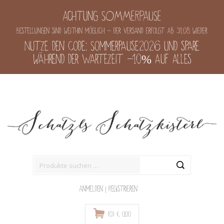
Achtung SOMMERPAUSE
Bestellungen sind weithin möglich - der Versand erfolgt ab 31.08 wieder
Nutze den Code: Sommerpause2026 und spare
während der Wartezeit -10% auf alles
Suche
nach:
Anmelden
|
Registrieren
(0)
€
0,00