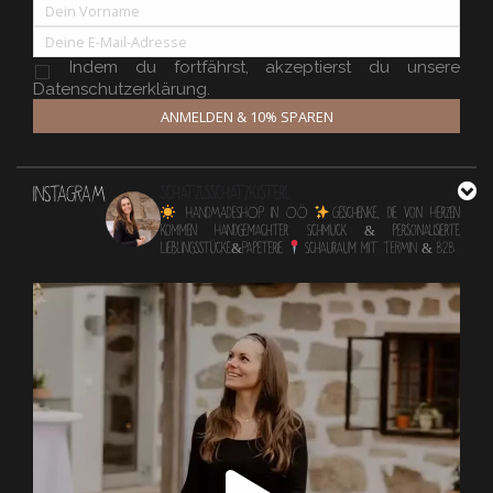
Indem du fortfährst, akzeptierst du unsere
Datenschutzerklärung.
ANMELDEN & 10% SPAREN
INSTAGRAM
schatzlsschatzkisterl
HANDMADESHOP in OÖ
Geschenke, die von Herzen
kommen
Handgemachter Schmuck & personalisierte
Lieblingsstücke&Papeterie
Schauraum mit TERMIN & B2B