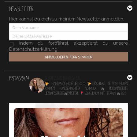
NEWSLETTER
Hier kannst du dich zu meinem Newsletter anmelden.
Indem du fortfährst, akzeptierst du unsere
Datenschutzerklärung.
ANMELDEN & 10% SPAREN
INSTAGRAM
schatzlsschatzkisterl
HANDMADESHOP in OÖ
Geschenke, die von Herzen
kommen
Handgemachter Schmuck & personalisierte
Lieblingsstücke&Papeterie
Schauraum mit TERMIN & B2B