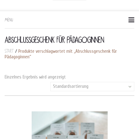
MENU
Skip
to
content
ABSCHLUSSGESCHENK FÜR PÄDAGOGINNEN
Start
/
Produkte verschlagwortet mit „Abschlussgeschenk für
Pädagoginnen“
Einzelnes Ergebnis wird angezeigt
Standardsortierung