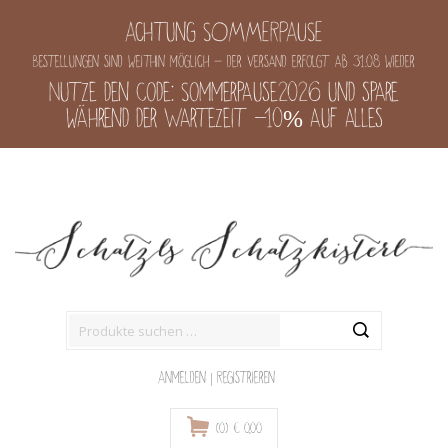
Achtung SOMMERPAUSE
Bestellungen sind weithin möglich - der Versand erfolgt ab 31.08 wieder
Nutze den Code: Sommerpause2026 und spare
während der Wartezeit -10% auf alles
Suche
nach:
Anmelden
|
Registrieren
(0)
€
0,00