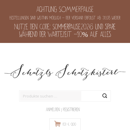
Achtung SOMMERPAUSE
Bestellungen sind weithin möglich - der Versand erfolgt ab 31.08 wieder
Nutze den Code: Sommerpause2026 und spare
während der Wartezeit -10% auf alles
Suche
nach:
Anmelden
|
Registrieren
(0)
€
0,00