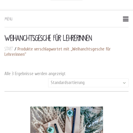
MENU
Skip
to
content
WEIHANCHTSGESCHE FÜR LEHRERINNEN
Start
/
Produkte verschlagwortet mit „Weihanchtsgesche für
Lehrerinnen“
Alle 3 Ergebnisse werden angezeigt
Standardsortierung