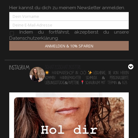
Hier kannst du dich zu meinem Newsletter anmelden.
Indem du fortfährst, akzeptierst du unsere
Datenschutzerklärung.
ANMELDEN & 10% SPAREN
INSTAGRAM
schatzlsschatzkisterl
HANDMADESHOP in OÖ
Geschenke, die von Herzen
kommen
Handgemachter Schmuck & personalisierte
Lieblingsstücke&Papeterie
Schauraum mit TERMIN & B2B