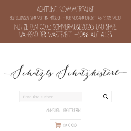
Achtung SOMMERPAUSE
Bestellungen sind weithin möglich - der Versand erfolgt ab 31.08 wieder
Nutze den Code: Sommerpause2026 und spare
während der Wartezeit -10% auf alles
Suche
nach:
Anmelden
|
Registrieren
(0)
€
0,00