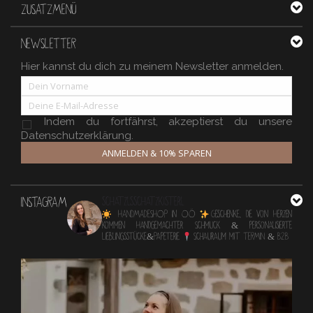
ZUSATZMENÜ
NEWSLETTER
Hier kannst du dich zu meinem Newsletter anmelden.
Indem du fortfährst, akzeptierst du unsere
Datenschutzerklärung.
ANMELDEN & 10% SPAREN
INSTAGRAM
schatzlsschatzkisterl
HANDMADESHOP in OÖ
Geschenke, die von Herzen
kommen
Handgemachter Schmuck & personalisierte
Lieblingsstücke&Papeterie
Schauraum mit TERMIN & B2B