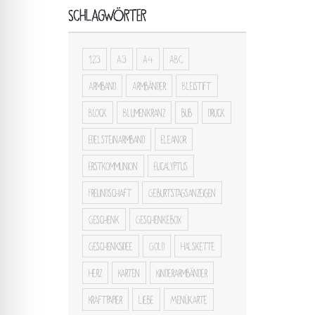
SCHLAGWÖRTER
123
A3
A4
ABC
Armband
Armbänder
Bleistift
Block
Blumenkranz
bub
druck
Edelsteinarmband
Eleanor
Erstkommunion
Eucalyptus
Freundschaft
Geburtstagsanzeigen
Geschenk
Geschenkebox
Geschenksidee
Gold
Halskette
Herz
Karten
Kinderarmbänder
Kraftpapier
Liebe
Menükarte