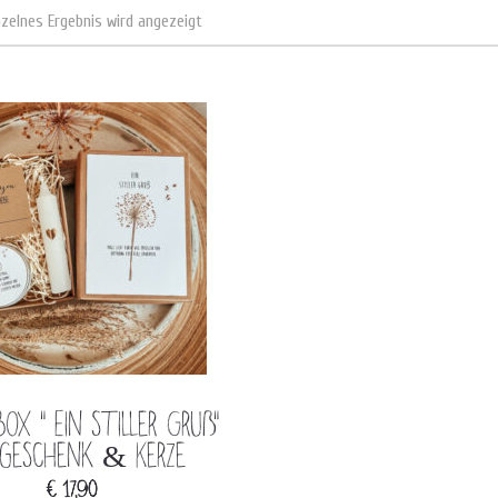
nzelnes Ergebnis wird angezeigt
ox “ Ein stiller Gruß“
dgeschenk & Kerze
€
17,90