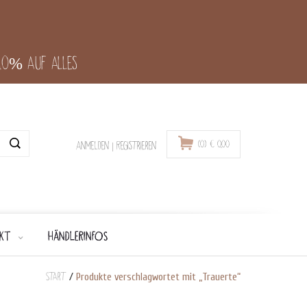
-10% auf alles
(0)
€
0,00
Anmelden
|
Registrieren
KT
HÄNDLERINFOS
Start
/
Produkte verschlagwortet mit „Trauerte“