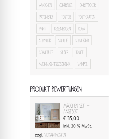
Mädchen
Ohrringe
ohrstecker
Patenbrief
Poster
Postkarten
Print
Regenbogen
Rosa
schmuck
Schule
Schulkind
Schultüte
Silber
Taufe
Weihnachtsgeschenk
Wimpel
PRODUKT BEWERTUNGEN
Mädchen Set -
Angebot
€
35,00
inkl. 20 % MwSt.
zzgl.
Versandkosten