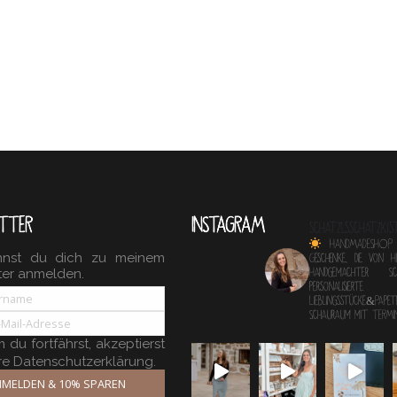
TTER
INSTAGRAM
schatzlsschatzkis
HANDMADESHOP
nnst du dich zu meinem
Geschenke, die von 
ter anmelden.
Handgemachter 
personalisierte
Lieblingsstücke&Papete
Schauraum mit TERM
du fortfährst, akzeptierst
re Datenschutzerklärung.
MELDEN & 10% SPAREN