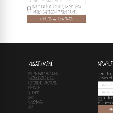
Indem Du fortfährst, akzeptierst
Du unsere Datenschutzerklärung.
ZUSATZMENÜ
NEWSLE
Hier ka
Datenschutzerklärung
Newslet
Widerrufsbelehrung
Bestellung widerrufen
Impressum
Sitemap
Shop
Indem 
Warenkorb
du unse
AGB
AN