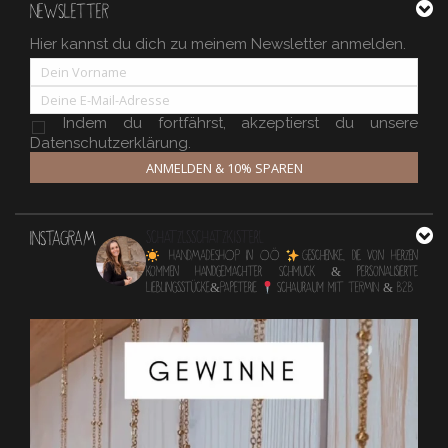
NEWSLETTER
Hier kannst du dich zu meinem Newsletter anmelden.
Indem du fortfährst, akzeptierst du unsere
Datenschutzerklärung.
ANMELDEN & 10% SPAREN
INSTAGRAM
schatzlsschatzkisterl
HANDMADESHOP in OÖ
Geschenke, die von Herzen
kommen
Handgemachter Schmuck & personalisierte
Lieblingsstücke&Papeterie
Schauraum mit TERMIN & B2B