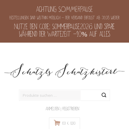
Achtung SOMMERPAUSE
Bestellungen sind weithin möglich - der Versand erfolgt ab 31.08 wieder
Nutze den Code: Sommerpause2026 und spare
während der Wartezeit -10% auf alles
Suche
nach:
Anmelden
|
Registrieren
(0)
€
0,00