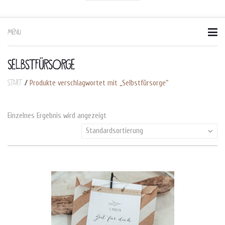
MENU
Skip
to
content
SELBSTFÜRSORGE
Start
/
Produkte verschlagwortet mit „Selbstfürsorge“
Einzelnes Ergebnis wird angezeigt
Standardsortierung