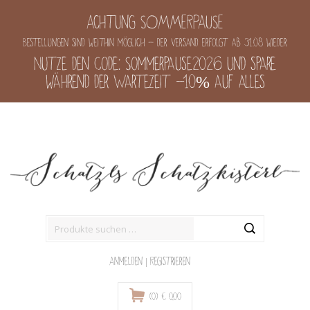
Achtung SOMMERPAUSE
Bestellungen sind weithin möglich - der Versand erfolgt ab 31.08 wieder
Nutze den Code: Sommerpause2026 und spare
während der Wartezeit -10% auf alles
Suche
nach:
Anmelden
|
Registrieren
(0)
€
0,00