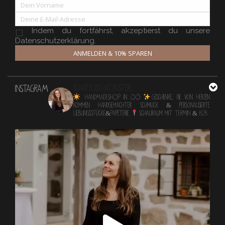
Indem du fortfährst, akzeptierst du unsere
Datenschutzerklärung.
ANMELDEN & 10% SPAREN
INSTAGRAM
schatzlsschatzkisterl
HANDMADESHOP in OÖ
Geschenke, die von Herzen
kommen
Handgemachter Schmuck & personalisierte
Lieblingsstücke&Papeterie
Schauraum mit TERMIN & B2B