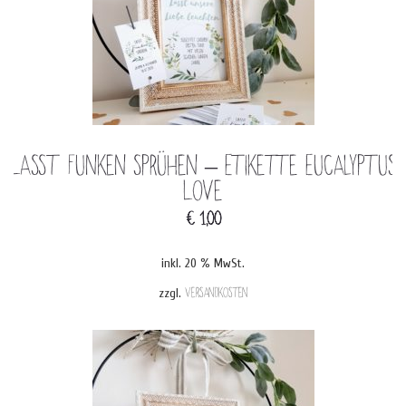
Lasst Funken sprühen – Etikette Eucalyptus
Love
€
1,00
inkl. 20 % MwSt.
zzgl.
Versandkosten