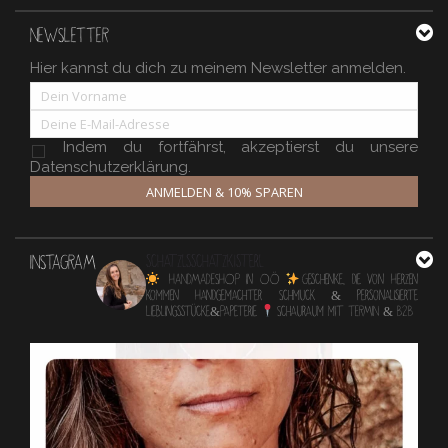
NEWSLETTER
Hier kannst du dich zu meinem Newsletter anmelden.
Indem du fortfährst, akzeptierst du unsere
Datenschutzerklärung.
ANMELDEN & 10% SPAREN
INSTAGRAM
schatzlsschatzkisterl
HANDMADESHOP in OÖ
Geschenke, die von Herzen
kommen
Handgemachter Schmuck & personalisierte
Lieblingsstücke&Papeterie
Schauraum mit TERMIN & B2B