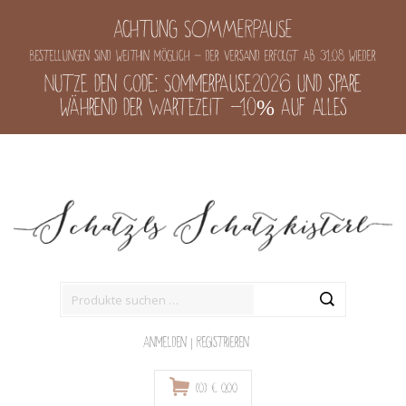
Achtung SOMMERPAUSE
Bestellungen sind weithin möglich - der Versand erfolgt ab 31.08 wieder
Nutze den Code: Sommerpause2026 und spare
während der Wartezeit -10% auf alles
Suche
nach:
Anmelden
|
Registrieren
(0)
€
0,00