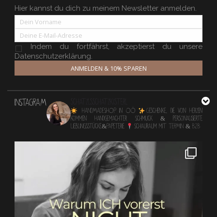
Hier kannst du dich zu meinem Newsletter anmelden.
Indem du fortfährst, akzeptierst du unsere
Datenschutzerklärung.
ANMELDEN & 10% SPAREN
INSTAGRAM
schatzlsschatzkisterl
HANDMADESHOP in OÖ
Geschenke, die von Herzen
kommen
Handgemachter Schmuck & personalisierte
Lieblingsstücke&Papeterie
Schauraum mit TERMIN & B2B