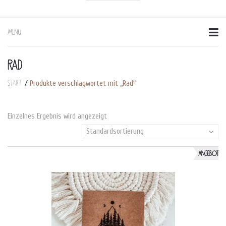
MENU
Skip
to
content
RAD
Start
/
Produkte verschlagwortet mit „Rad“
Einzelnes Ergebnis wird angezeigt
Standardsortierung
ANGEBOT!