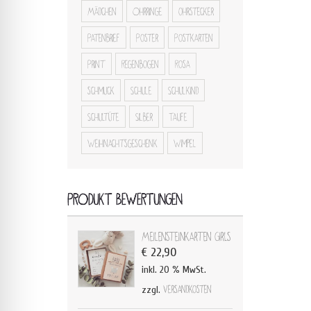
Mädchen
Ohrringe
ohrstecker
Patenbrief
Poster
Postkarten
Print
Regenbogen
Rosa
schmuck
Schule
Schulkind
Schultüte
Silber
Taufe
Weihnachtsgeschenk
Wimpel
PRODUKT BEWERTUNGEN
Meilensteinkarten Girls
€
22,90
inkl. 20 % MwSt.
zzgl.
Versandkosten