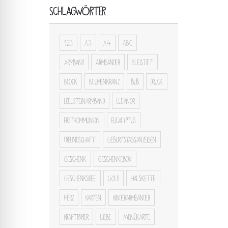
SCHLAGWÖRTER
123
A3
A4
ABC
Armband
Armbänder
Bleistift
Block
Blumenkranz
bub
druck
Edelsteinarmband
Eleanor
Erstkommunion
Eucalyptus
Freundschaft
Geburtstagsanzeigen
Geschenk
Geschenkebox
Geschenksidee
Gold
Halskette
Herz
Karten
Kinderarmbänder
Kraftpapier
Liebe
Menükarte