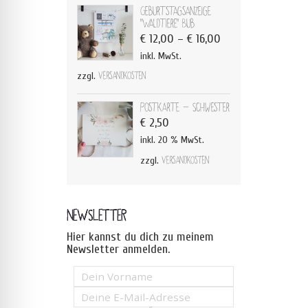
Geburtstagsanzeige
"Waldtiere" Bub
€
12,00
–
€
16,00
inkl. MwSt.
zzgl.
Versandkosten
Postkarte - Schwester
€
2,50
inkl. 20 % MwSt.
zzgl.
Versandkosten
NEWSLETTER
Hier kannst du dich zu meinem
Newsletter anmelden.