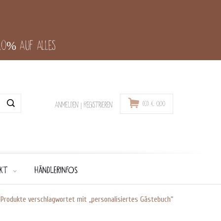
-10% auf alles
(0)
€
0,00
Anmelden
|
Registrieren
KT
HÄNDLERINFOS
/
Produkte verschlagwortet mit „personalisiertes Gästebuch“