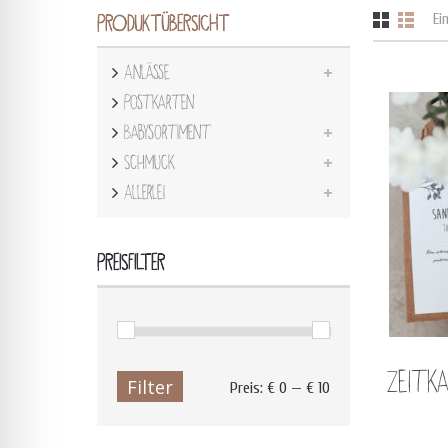
Ei
PRODUKTÜBERSICHT
Anlässe
Postkarten
Babysortiment
Schmuck
Allerlei
PREISFILTER
Zeitk
Filter
Preis:
€ 0
—
€ 10
Min.
Max.
Preis
Preis