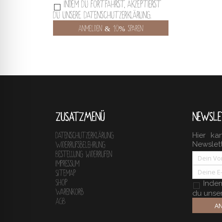
Indem Du fortfährst, akzeptierst
Du unsere Datenschutzerklärung.
ZUSATZMENÜ
NEWSLE
Hier ka
Datenschutzerklärung
Newslet
Widerrufsbelehrung
Bestellung widerrufen
Impressum
Sitemap
Shop
Indem 
Warenkorb
du unse
AGB
AN