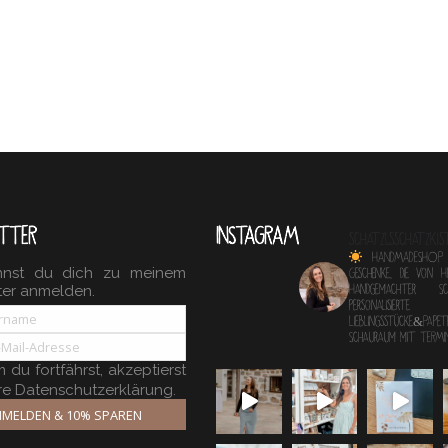
TTER
INSTAGRAM
schatzlsschatzkis
HANDMADESHOP
nnst du dich zu meinem
Geschenke, die von 
ter anmelden.
Handgemachter 
personalisierte
Lieblingsstücke&Papete
Schauraum mit TERM
du fortfährst, akzeptierst
re Datenschutzerklärung.
MELDEN & 10% SPAREN