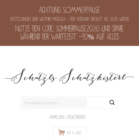
Achtung SOMMERPAUSE
Bestellungen sind weithin möglich - der Versand erfolgt ab 31.08 wieder
Nutze den Code: Sommerpause2026 und spare
während der Wartezeit -10% auf alles
Suche
nach:
Anmelden
|
Registrieren
(0)
€
0,00