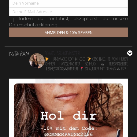
Indem du fortfährst, akzeptierst du unsere
Datenschutzerklärung.
ANMELDEN & 10% SPAREN
INSTAGRAM
schatzlsschatzkisterl
HANDMADESHOP in OÖ
Geschenke, die von Herzen
kommen
Handgemachter Schmuck & personalisierte
Lieblingsstücke&Papeterie
Schauraum mit TERMIN & B2B