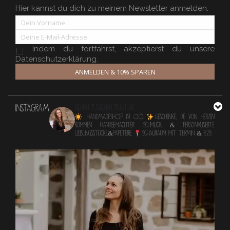
Hier kannst du dich zu meinem Newsletter anmelden.
Indem du fortfährst, akzeptierst du unsere
Datenschutzerklärung.
ANMELDEN & 10% SPAREN
INSTAGRAM
schatzlsschatzkisterl
HANDMADESHOP in OÖ
Geschenke, die von Herzen
kommen
Handgemachter Schmuck & personalisierte
Lieblingsstücke&Papeterie
Schauraum mit TERMIN & B2B