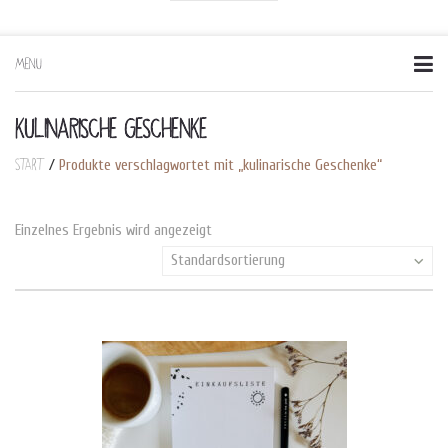
MENU
Skip
to
content
KULINARISCHE GESCHENKE
Start
/
Produkte verschlagwortet mit „kulinarische Geschenke“
Einzelnes Ergebnis wird angezeigt
Standardsortierung