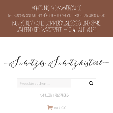
Achtung SOMMERPAUSE
Bestellungen sind weithin möglich - der Versand erfolgt ab 31.08 wieder
Nutze den Code: Sommerpause2026 und spare
während der Wartezeit -10% auf alles
Suche
nach:
Anmelden
|
Registrieren
(0)
€
0,00