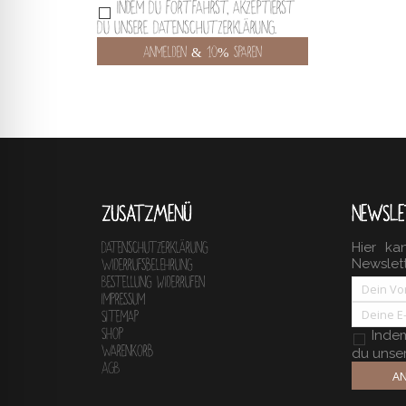
Indem Du fortfährst, akzeptierst
Du unsere Datenschutzerklärung.
ZUSATZMENÜ
NEWSLE
Hier ka
Datenschutzerklärung
Newslet
Widerrufsbelehrung
Bestellung widerrufen
Impressum
Sitemap
Shop
Indem 
Warenkorb
du unse
AGB
AN