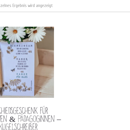
nzelnes Ergebnis wird angezeigt
chiedsgeschenk für
nnen & Pädagoginnen –
Kugelschreiber