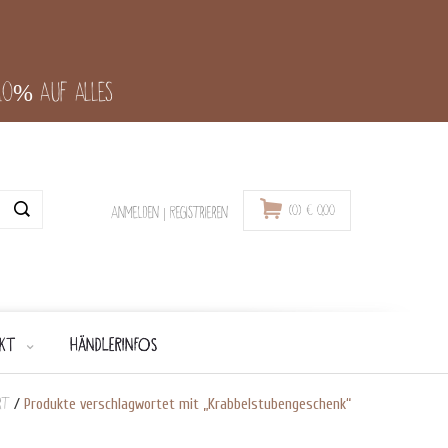
-10% auf alles
(0)
€
0,00
Anmelden
|
Registrieren
KT
HÄNDLERINFOS
rt
/
Produkte verschlagwortet mit „Krabbelstubengeschenk“