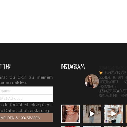
TTER
INSTAGRAM
schatzlsschatzkis
HANDMADESHOP
nnst du dich zu meinem
Geschenke, die von 
ter anmelden.
Handgemachter 
personalisierte
Lieblingsstücke&Papete
Schauraum mit TERM
du fortfährst, akzeptierst
re Datenschutzerklärung.
MELDEN & 10% SPAREN