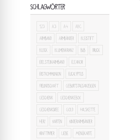
SCHLAGWÖRTER
123
A3
A4
ABC
Armband
Armbänder
Bleistift
Block
Blumenkranz
bub
druck
Edelsteinarmband
Eleanor
Erstkommunion
Eucalyptus
Freundschaft
Geburtstagsanzeigen
Geschenk
Geschenkebox
Geschenksidee
Gold
Halskette
Herz
Karten
Kinderarmbänder
Kraftpapier
Liebe
Menükarte