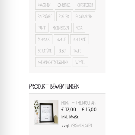
Mädchen
Ohrringe
ohrstecker
Patenbrief
Poster
Postkarten
Print
Regenbogen
Rosa
schmuck
Schule
Schulkind
Schultüte
Silber
Taufe
Weihnachtsgeschenk
Wimpel
PRODUKT BEWERTUNGEN
Print - Freundschaft
€
12,00
–
€
16,00
inkl. MwSt.
zzgl.
Versandkosten