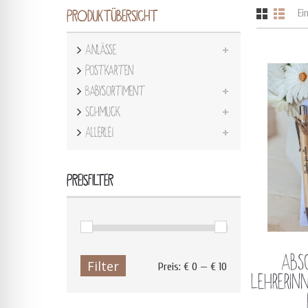
Ei
PRODUKTÜBERSICHT
Anlässe
Postkarten
Babysortiment
Schmuck
Allerlei
PREISFILTER
Abs
Filter
Preis:
€ 0
—
€ 10
Min.
Max.
Lehreri
Preis
Preis