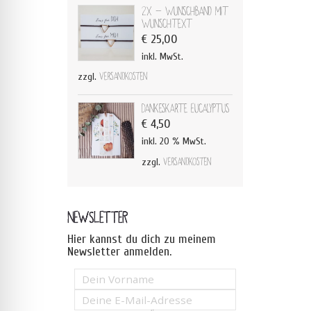
2x - Wunschband mit
Wunschtext
€
25,00
inkl. MwSt.
zzgl.
Versandkosten
Dankeskarte Eucalyptus
€
4,50
inkl. 20 % MwSt.
zzgl.
Versandkosten
NEWSLETTER
Hier kannst du dich zu meinem
Newsletter anmelden.