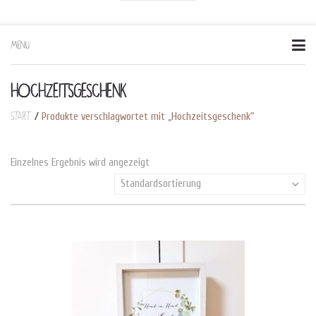
MENU
Skip
to
content
HOCHZEITSGESCHENK
Start
/
Produkte verschlagwortet mit „Hochzeitsgeschenk“
Einzelnes Ergebnis wird angezeigt
Standardsortierung