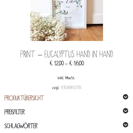
Print – Eucalyptus Hand in Hand
€
12,00
–
€
16,00
inkl. MwSt.
zzgl.
Versandkosten
Dieses
PRODUKTÜBERSICHT
Produkt
weist
mehrere
PREISFILTER
Varianten
auf.
Die
SCHLAGWÖRTER
Optionen