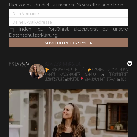
Hier kannst du dich zu meinem Newsletter anmelden.
Indem du fortfährst, akzeptierst du unsere
Datenschutzerklärung.
ANMELDEN & 10% SPAREN
INSTAGRAM
schatzlsschatzkisterl
HANDMADESHOP in OÖ
Geschenke, die von Herzen
kommen
Handgemachter Schmuck & personalisierte
Lieblingsstücke&Papeterie
Schauraum mit TERMIN & B2B