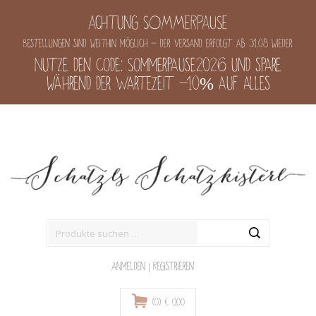
Achtung SOMMERPAUSE
Bestellungen sind weithin möglich - der Versand erfolgt ab 31.08 wieder
Nutze den Code: Sommerpause2026 und spare
während der Wartezeit -10% auf alles
Suche
nach:
Anmelden
|
Registrieren
(0)
€
0,00