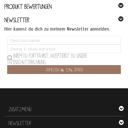
können
PRODUKT BEWERTUNGEN
auf
der
Produktseite
NEWSLETTER
gewählt
Hier kannst du dich zu meinem Newsletter anmelden.
werden
Indem Du fortfährst, akzeptierst Du unsere
Datenschutzerklärung.
ZUSATZMENÜ
NEWSLETTER