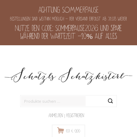
Achtung SOMMERPAUSE
Bestellungen sind weithin möglich - der Versand erfolgt ab 31.08 wieder
Nutze den Code: Sommerpause2026 und spare
während der Wartezeit -10% auf alles
Suche
nach:
Anmelden
|
Registrieren
(0)
€
0,00