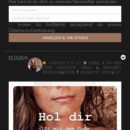
Hier kannst du dich zu meinem Newsletter anmelden.
Indem du fortfährst, akzeptierst du unsere
Datenschutzerklärung.
ANMELDEN & 10% SPAREN
INSTAGRAM
schatzlsschatzkisterl
HANDMADESHOP in OÖ
Geschenke, die von Herzen
kommen
Handgemachter Schmuck & personalisierte
Lieblingsstücke&Papeterie
Schauraum mit TERMIN & B2B