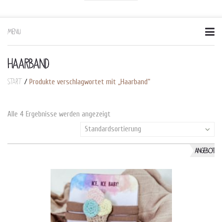
MENU
Skip
to
content
HAARBAND
Start
/
Produkte verschlagwortet mit „Haarband“
Alle 4 Ergebnisse werden angezeigt
Standardsortierung
ANGEBOT!