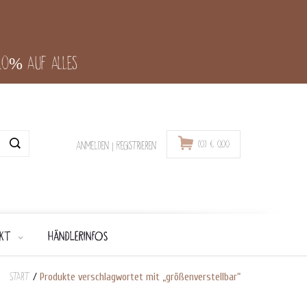
-10% auf alles
(0)
€
0,00
Anmelden
|
Registrieren
KT
HÄNDLERINFOS
Start
/
Produkte verschlagwortet mit „größenverstellbar“