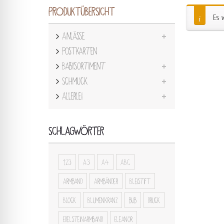
PRODUKTÜBERSICHT
Es 
Anlässe
Postkarten
Babysortiment
Schmuck
Allerlei
SCHLAGWÖRTER
123
A3
A4
ABC
Armband
Armbänder
Bleistift
Block
Blumenkranz
bub
druck
Edelsteinarmband
Eleanor