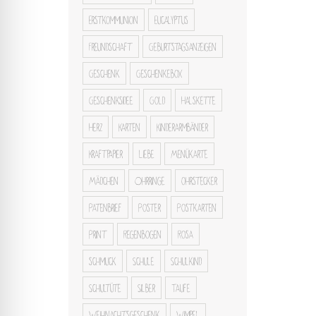
Erstkommunion
Eucalyptus
Freundschaft
Geburtstagsanzeigen
Geschenk
Geschenkebox
Geschenksidee
Gold
Halskette
Herz
Karten
Kinderarmbänder
Kraftpapier
Liebe
Menükarte
Mädchen
Ohrringe
ohrstecker
Patenbrief
Poster
Postkarten
Print
Regenbogen
Rosa
schmuck
Schule
Schulkind
Schultüte
Silber
Taufe
Weihnachtsgeschenk
Wimpel