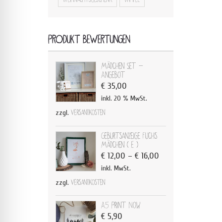
PRODUKT BEWERTUNGEN
Mädchen Set -
Angebot
€
35,00
inkl. 20 % MwSt.
zzgl.
Versandkosten
Geburtsanzeige Fuchs
Mädchen ( E )
€
12,00
–
€
16,00
inkl. MwSt.
zzgl.
Versandkosten
A5 Print Now
€
5,90