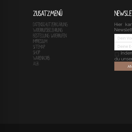
ZUSATZMENÜ
NEWSLE
Hier ka
Datenschutzerklärung
Newslet
Widerrufsbelehrung
Bestellung widerrufen
Impressum
Sitemap
Shop
Indem 
Warenkorb
du unse
AGB
AN