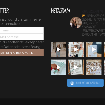
TTER
INSTAGRAM
schatzlsschatzkis
HANDMADESHOP
nnst du dich zu meinem
Geschenke, die von 
ter anmelden.
Handgemachter 
personalisierte
Lieblingsstücke&Papete
Schauraum mit TERM
du fortfährst, akzeptierst
re Datenschutzerklärung.
MELDEN & 10% SPAREN
Folge mir auf Instagram