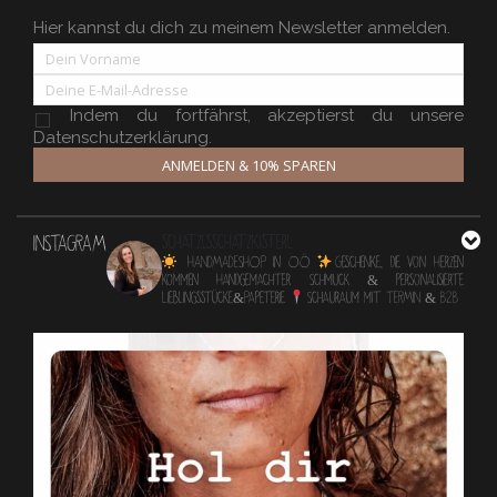
Hier kannst du dich zu meinem Newsletter anmelden.
Indem du fortfährst, akzeptierst du unsere
Datenschutzerklärung.
ANMELDEN & 10% SPAREN
INSTAGRAM
schatzlsschatzkisterl
HANDMADESHOP in OÖ
Geschenke, die von Herzen
kommen
Handgemachter Schmuck & personalisierte
Lieblingsstücke&Papeterie
Schauraum mit TERMIN & B2B