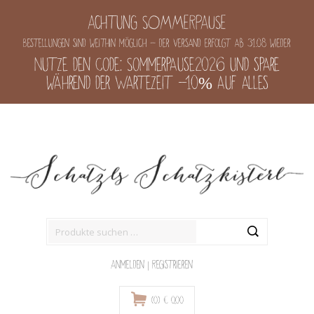
Achtung SOMMERPAUSE
Bestellungen sind weithin möglich - der Versand erfolgt ab 31.08 wieder
Nutze den Code: Sommerpause2026 und spare
während der Wartezeit -10% auf alles
Suche
nach:
Anmelden
|
Registrieren
(0)
€
0,00