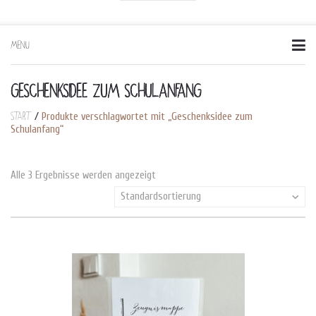
MENU
Skip
to
content
GESCHENKSIDEE ZUM SCHULANFANG
Start
/
Produkte verschlagwortet mit „Geschenksidee zum
Schulanfang“
Alle 3 Ergebnisse werden angezeigt
Standardsortierung